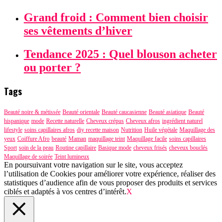
Grand froid : Comment bien choisir
ses vêtements d’hiver
Tendance 2025 : Quel blouson acheter
ou porter ?
Tags
Beauté noire & métissée
Beauté orientale
Beauté caucasienne
Beauté asiatique
Beauté
hispanique
mode
Recette naturelle
Cheveux crépus
Cheveux afros
ingrédient naturel
lifestyle
soins capillaires afros
diy recette maison
Nutrition
Huile végétale
Maquillage des
yeux
Coiffure Afro
beauté
Maman
maquillage teint
Maquillage facile
soins capillaires
Sport
soin de la peau
Routine capillaire
Basique mode
cheveux frisés
cheveux bouclés
Maquillage de soirée
Teint lumineux
En poursuivant votre navigation sur le site, vous acceptez
l’utilisation de Cookies pour améliorer votre expérience, réaliser des
statistiques d’audience afin de vous proposer des produits et services
ciblés et adaptés à vos centres d’intérêt.
X