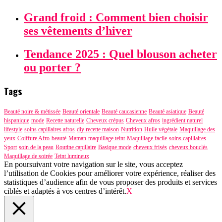
Grand froid : Comment bien choisir
ses vêtements d’hiver
Tendance 2025 : Quel blouson acheter
ou porter ?
Tags
Beauté noire & métissée
Beauté orientale
Beauté caucasienne
Beauté asiatique
Beauté
hispanique
mode
Recette naturelle
Cheveux crépus
Cheveux afros
ingrédient naturel
lifestyle
soins capillaires afros
diy recette maison
Nutrition
Huile végétale
Maquillage des
yeux
Coiffure Afro
beauté
Maman
maquillage teint
Maquillage facile
soins capillaires
Sport
soin de la peau
Routine capillaire
Basique mode
cheveux frisés
cheveux bouclés
Maquillage de soirée
Teint lumineux
En poursuivant votre navigation sur le site, vous acceptez
l’utilisation de Cookies pour améliorer votre expérience, réaliser des
statistiques d’audience afin de vous proposer des produits et services
ciblés et adaptés à vos centres d’intérêt.
X