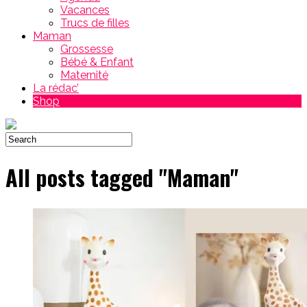
Vacances
Trucs de filles
Maman
Grossesse
Bébé & Enfant
Maternité
La rédac’
Shop
All posts tagged "Maman"