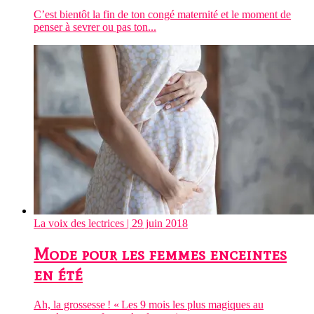
C’est bientôt la fin de ton congé maternité et le moment de
penser à sevrer ou pas ton...
La voix des lectrices
| 29 juin 2018
Mode pour les femmes enceintes
en été
Ah, la grossesse ! « Les 9 mois les plus magiques au