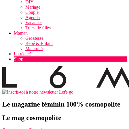
DIY
Mariage
Couple
Agenda
Vacances
Trucs de filles
Maman
Grossesse
Bébé & Enfant
Maternité
La rédac’
Shop
Let's go
Le magazine féminin 100% cosmopolite
Le mag cosmopolite