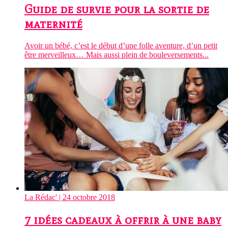
Guide de survie pour la sortie de
maternité
Avoir un bébé, c’est le début d’une folle aventure, d’un petit
être merveilleux… Mais aussi plein de bouleversements...
La Rédac'
| 24 octobre 2018
7 idées cadeaux à offrir à une baby