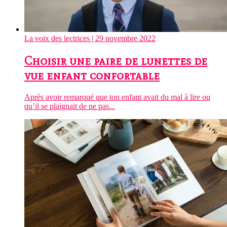
La voix des lectrices
| 29 novembre 2022
Choisir une paire de lunettes de
vue enfant confortable
Après avoir remarqué que ton enfant avait du mal à lire ou
qu’il se plaignait de ne pas...