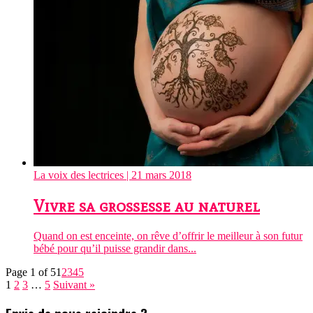
La voix des lectrices
| 21 mars 2018
Vivre sa grossesse au naturel
Quand on est enceinte, on rêve d’offrir le meilleur à son futur
bébé pour qu’il puisse grandir dans...
Page 1 of 5
1
2
3
4
5
1
2
3
…
5
Suivant »