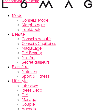
Connecte-toi
|
S'inscrire
Mode
Conseils Mode
Morphologie
Lookbook
Beauté
Conseils beauté
Conseils Capillaires
Maquillage
DIY Beauty
Nail Art
Secret d’ailleurs
Bien-être
Nutrition
Sport & Fitness
Lifestyle
Interview
Idées Déco
DIY
Mariage
Couple
Agenda