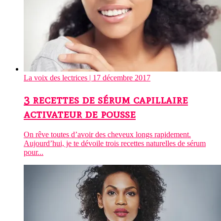
La voix des lectrices
| 17 décembre 2017
3 recettes de sérum capillaire
activateur de pousse
On rêve toutes d’avoir des cheveux longs rapidement.
Aujourd’hui, je te dévoile trois recettes naturelles de sérum
pour...