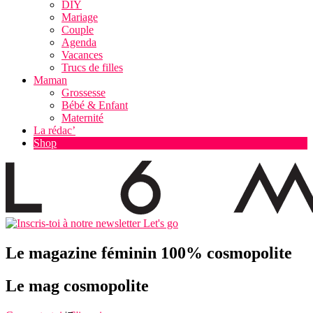
DIY
Mariage
Couple
Agenda
Vacances
Trucs de filles
Maman
Grossesse
Bébé & Enfant
Maternité
La rédac’
Shop
Let's go
Le magazine féminin 100% cosmopolite
Le mag cosmopolite