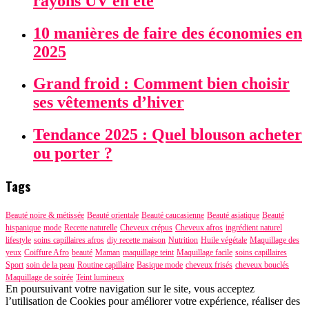
rayons UV en été
10 manières de faire des économies en
2025
Grand froid : Comment bien choisir
ses vêtements d’hiver
Tendance 2025 : Quel blouson acheter
ou porter ?
Tags
Beauté noire & métissée
Beauté orientale
Beauté caucasienne
Beauté asiatique
Beauté
hispanique
mode
Recette naturelle
Cheveux crépus
Cheveux afros
ingrédient naturel
lifestyle
soins capillaires afros
diy recette maison
Nutrition
Huile végétale
Maquillage des
yeux
Coiffure Afro
beauté
Maman
maquillage teint
Maquillage facile
soins capillaires
Sport
soin de la peau
Routine capillaire
Basique mode
cheveux frisés
cheveux bouclés
Maquillage de soirée
Teint lumineux
En poursuivant votre navigation sur le site, vous acceptez
l’utilisation de Cookies pour améliorer votre expérience, réaliser des