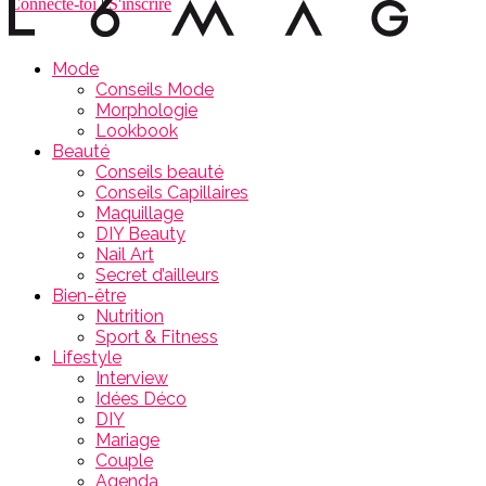
Connecte-toi
|
S'inscrire
Mode
Conseils Mode
Morphologie
Lookbook
Beauté
Conseils beauté
Conseils Capillaires
Maquillage
DIY Beauty
Nail Art
Secret d’ailleurs
Bien-être
Nutrition
Sport & Fitness
Lifestyle
Interview
Idées Déco
DIY
Mariage
Couple
Agenda