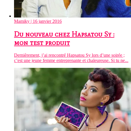
Mamiky
| 16 janvier 2016
Du nouveau chez Hapsatou Sy :
mon test produit
Dernièrement, j’ai rencontré Hapsatou Sy lors d’une soirée ;
c’est une jeune femme entreprenante et chaleureuse. Si tu ne...