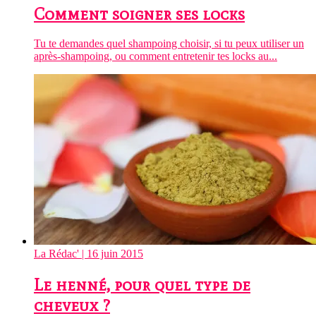
Comment soigner ses locks
Tu te demandes quel shampoing choisir, si tu peux utiliser un
après-shampoing, ou comment entretenir tes locks au...
La Rédac'
| 16 juin 2015
Le henné, pour quel type de
cheveux ?