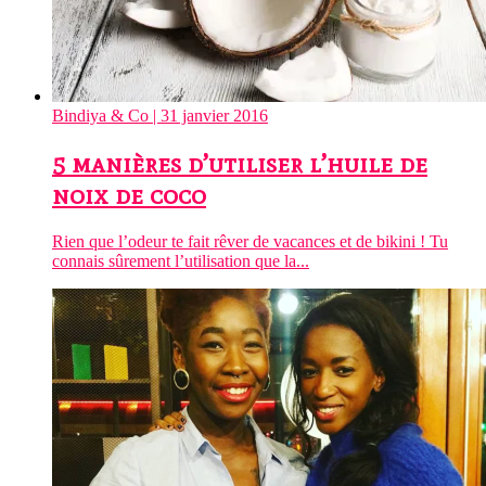
Bindiya & Co
| 31 janvier 2016
5 manières d’utiliser l’huile de
noix de coco
Rien que l’odeur te fait rêver de vacances et de bikini ! Tu
connais sûrement l’utilisation que la...