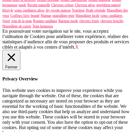
hispanique
mode
Recette naturelle
Cheveux crépus
Cheveux afros
ingrédient naturel
lifestyle
soins capillaires afros
diy recette maison
Nutrition
Huile végétale
Maquillage des
yeux
Coiffure Afro
beauté
Maman
maquillage teint
Maquillage facile
soins capillaires
Sport
soin de la peau
Routine capillaire
Basique mode
cheveux frisés
cheveux bouclés
Maquillage de soirée
Teint lumineux
En poursuivant votre navigation sur le site, vous acceptez
l’utilisation de Cookies pour améliorer votre expérience, réaliser des
statistiques d’audience afin de vous proposer des produits et services
ciblés et adaptés à vos centres d’intérêt.
X
Fermer
Privacy Overview
This website uses cookies to improve your experience while you
navigate through the website. Out of these, the cookies that are
categorized as necessary are stored on your browser as they are
essential for the working of basic functionalities of the website. We
also use third-party cookies that help us analyze and understand how
you use this website. These cookies will be stored in your browser
only with your consent. You also have the option to opt-out of these
cookies. But opting out of some of these cookies may affect your