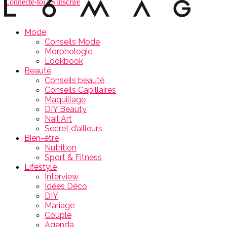
Connecte-toi
|
S'inscrire
Mode
Conseils Mode
Morphologie
Lookbook
Beauté
Conseils beauté
Conseils Capillaires
Maquillage
DIY Beauty
Nail Art
Secret d’ailleurs
Bien-être
Nutrition
Sport & Fitness
Lifestyle
Interview
Idées Déco
DIY
Mariage
Couple
Agenda