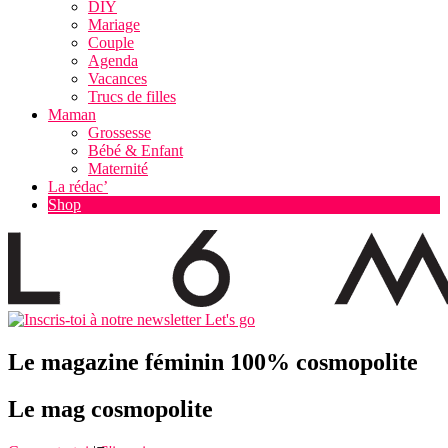
DIY
Mariage
Couple
Agenda
Vacances
Trucs de filles
Maman
Grossesse
Bébé & Enfant
Maternité
La rédac’
Shop
Let's go
Le magazine féminin 100% cosmopolite
Le mag cosmopolite