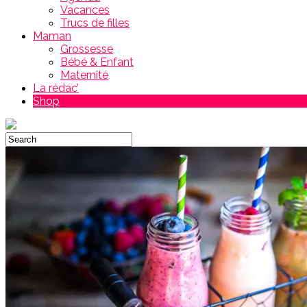
Vacances
Trucs de filles
Maman
Grossesse
Bébé & Enfant
Maternité
La rédac’
Shop