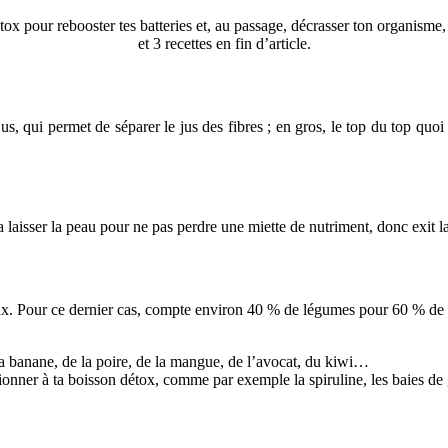
tox pour rebooster tes batteries et, au passage, décrasser ton organisme,
et 3 recettes en fin d’article.
 jus, qui permet de séparer le jus des fibres ; en gros, le top du top quo
dra laisser la peau pour ne pas perdre une miette de nutriment, donc exit 
ux. Pour ce dernier cas, compte environ 40 % de légumes pour 60 % de f
la banane, de la poire, de la mangue, de l’avocat, du kiwi…
tionner à ta boisson détox, comme par exemple la spiruline, les baies de