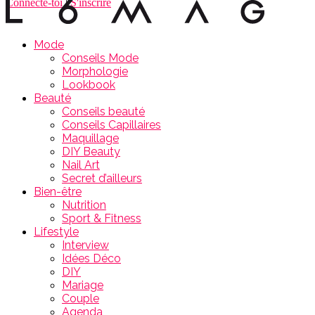
Connecte-toi
|
S'inscrire
Mode
Conseils Mode
Morphologie
Lookbook
Beauté
Conseils beauté
Conseils Capillaires
Maquillage
DIY Beauty
Nail Art
Secret d’ailleurs
Bien-être
Nutrition
Sport & Fitness
Lifestyle
Interview
Idées Déco
DIY
Mariage
Couple
Agenda