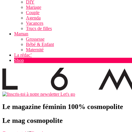
DIY
Mariage
Couple
Agenda
Vacances
Trucs de filles
Maman
Grossesse
Bébé & Enfant
Maternité
La rédac’
Shop
Let's go
Le magazine féminin 100% cosmopolite
Le mag cosmopolite