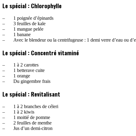
Le spécial : Chlorophylle
– 1 poignée d’épinards
– 3 feuilles de kale
– 1 mangue pelée
– 1 banane
– Avec le blendeur ou la centrifugeuse : 1 demi verre d’eau ou d’
Le spécial : Concentré vitaminé
– 1 à 2 carottes
– 1 betterave cuite
– 1 orange
– Du gingembre frais
Le spécial : Revitalisant
– 1 à 2 branches de céleri
– 1 à 2 kiwis
– 1 moitié de pomme
– 2 feuilles de menthe
– Jus d’un demi-citron