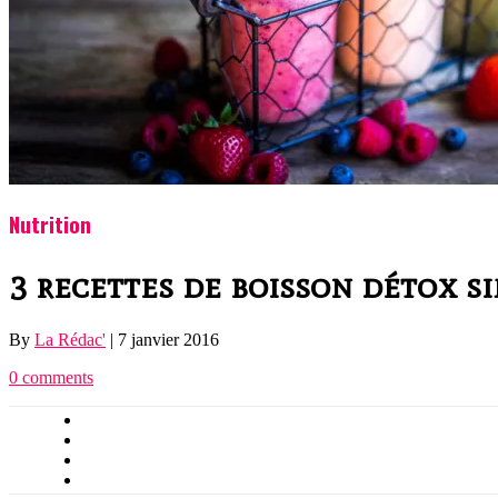
Nutrition
3 recettes de boisson détox si
By
La Rédac'
|
7 janvier 2016
0 comments