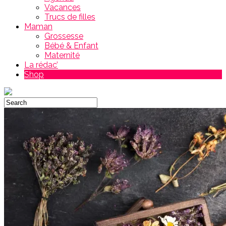
Vacances
Trucs de filles
Maman
Grossesse
Bébé & Enfant
Maternité
La rédac’
Shop