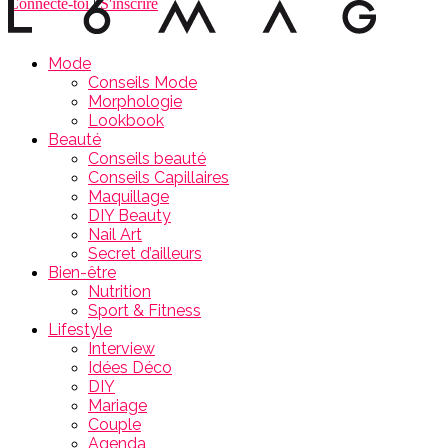
Connecte-toi
|
S'inscrire
Mode
Conseils Mode
Morphologie
Lookbook
Beauté
Conseils beauté
Conseils Capillaires
Maquillage
DIY Beauty
Nail Art
Secret d’ailleurs
Bien-être
Nutrition
Sport & Fitness
Lifestyle
Interview
Idées Déco
DIY
Mariage
Couple
Agenda