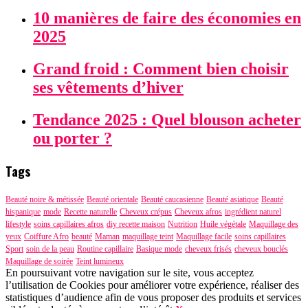
10 manières de faire des économies en
2025
Grand froid : Comment bien choisir
ses vêtements d’hiver
Tendance 2025 : Quel blouson acheter
ou porter ?
Tags
Beauté noire & métissée
Beauté orientale
Beauté caucasienne
Beauté asiatique
Beauté
hispanique
mode
Recette naturelle
Cheveux crépus
Cheveux afros
ingrédient naturel
lifestyle
soins capillaires afros
diy recette maison
Nutrition
Huile végétale
Maquillage des
yeux
Coiffure Afro
beauté
Maman
maquillage teint
Maquillage facile
soins capillaires
Sport
soin de la peau
Routine capillaire
Basique mode
cheveux frisés
cheveux bouclés
Maquillage de soirée
Teint lumineux
En poursuivant votre navigation sur le site, vous acceptez
l’utilisation de Cookies pour améliorer votre expérience, réaliser des
statistiques d’audience afin de vous proposer des produits et services