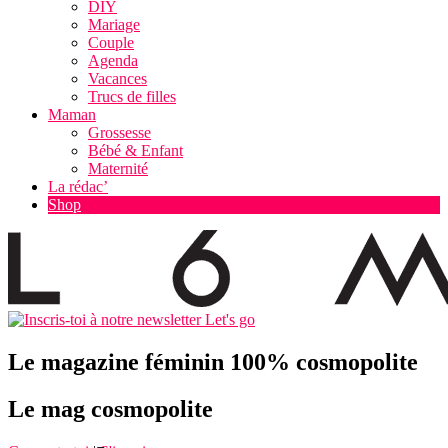
DIY
Mariage
Couple
Agenda
Vacances
Trucs de filles
Maman
Grossesse
Bébé & Enfant
Maternité
La rédac’
Shop
Let's go
Le magazine féminin 100% cosmopolite
Le mag cosmopolite