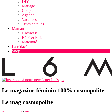
DIY
Mariage
Couple
Agenda
Vacances
Trucs de filles
Maman
Grossesse
Bébé & Enfant
Maternité
La rédac’
Shop
Let's go
Le magazine féminin 100% cosmopolite
Le mag cosmopolite