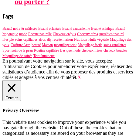
ou porter ?
Tags
Beauté noire & métissée
Beauté orientale
Beauté caucasienne
Beauté asiatique
Beauté
hispanique
mode
Recette naturelle
Cheveux crépus
Cheveux afros
ingrédient naturel
lifestyle
soins capillaires afros
diy recette maison
Nutrition
Huile végétale
Maquillage des
yeux
Coiffure Afro
beauté
Maman
maquillage teint
Maquillage facile
soins capillaires
Sport
soin de la peau
Routine capillaire
Basique mode
cheveux frisés
cheveux bouclés
Maquillage de soirée
Teint lumineux
En poursuivant votre navigation sur le site, vous acceptez
l’utilisation de Cookies pour améliorer votre expérience, réaliser des
statistiques d’audience afin de vous proposer des produits et services
ciblés et adaptés à vos centres d’intérêt.
X
Fermer
Privacy Overview
This website uses cookies to improve your experience while you
navigate through the website. Out of these, the cookies that are
categorized as necessary are stored on your browser as they are