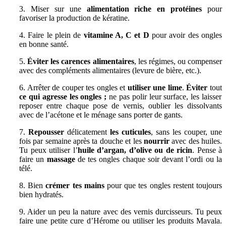
3. Miser sur une
alimentation riche en protéines
pour
favoriser la production de kératine.
4. Faire le plein de
vitamine A, C et D
pour avoir des ongles
en bonne santé.
5.
Éviter les carences alimentaires
, les régimes, ou compenser
avec des compléments alimentaires (levure de bière, etc.).
6. Arrêter de couper tes ongles et
utiliser une lime
.
Éviter
tout
ce qui agresse les ongles ;
ne pas polir leur surface, les laisser
reposer entre chaque pose de vernis, oublier les dissolvants
avec de l’acétone et le ménage sans porter de gants.
7.
Repousser
délicatement
les cuticules
, sans les couper, une
fois par semaine après ta douche et les
nourrir
avec des huiles.
Tu peux utiliser l’
huile d’argan, d’olive ou de ricin
. Pense à
faire un
massage
de tes ongles chaque soir devant l’ordi ou la
télé.
8. Bien
crémer tes mains
pour que tes ongles restent toujours
bien hydratés.
9. Aider un peu la nature avec des vernis durcisseurs. Tu peux
faire une petite cure d’Hérome ou utiliser les produits Mavala.