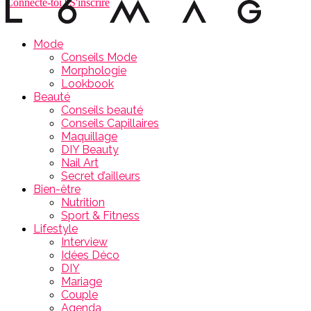
Connecte-toi
|
S'inscrire
Mode
Conseils Mode
Morphologie
Lookbook
Beauté
Conseils beauté
Conseils Capillaires
Maquillage
DIY Beauty
Nail Art
Secret d’ailleurs
Bien-être
Nutrition
Sport & Fitness
Lifestyle
Interview
Idées Déco
DIY
Mariage
Couple
Agenda