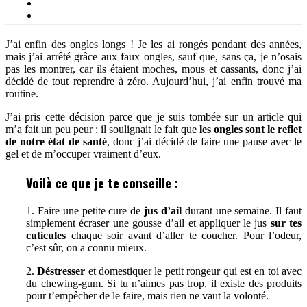
J’ai enfin des ongles longs ! Je les ai rongés pendant des années,
mais j’ai arrêté grâce aux faux ongles, sauf que, sans ça, je n’osais
pas les montrer, car ils étaient moches, mous et cassants, donc j’ai
décidé de tout reprendre à zéro. Aujourd’hui, j’ai enfin trouvé ma
routine.
J’ai pris cette décision parce que je suis tombée sur un article qui
m’a fait un peu peur ; il soulignait le fait que
les ongles sont le reflet
de notre état de santé
, donc j’ai décidé de faire une pause avec le
gel et de m’occuper vraiment d’eux.
Voilà ce que je te conseille :
1. Faire une petite cure de
jus d’ail
durant une semaine. Il faut
simplement écraser une gousse d’ail et appliquer le jus
sur tes
cuticules
chaque soir avant d’aller te coucher. Pour l’odeur,
c’est sûr, on a connu mieux.
2.
Déstresser
et domestiquer le petit rongeur qui est en toi avec
du chewing-gum. Si tu n’aimes pas trop, il existe des produits
pour t’empêcher de le faire, mais rien ne vaut la volonté.