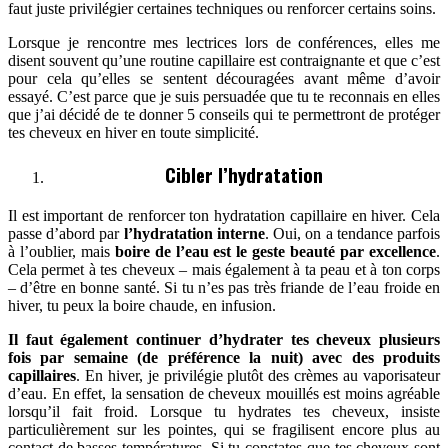
faut juste privilégier certaines techniques ou renforcer certains soins.
Lorsque je rencontre mes lectrices lors de conférences, elles me
disent souvent qu’une routine capillaire est contraignante et que c’est
pour cela qu’elles se sentent découragées avant même d’avoir
essayé. C’est parce que je suis persuadée que tu te reconnais en elles
que j’ai décidé de te donner 5 conseils qui te permettront de protéger
tes cheveux en hiver en toute simplicité.
Cibler l’hydratation
Il est important de renforcer ton hydratation capillaire en hiver. Cela
passe d’abord par
l’hydratation interne
. Oui, on a tendance parfois
à l’oublier, mais
boire de l’eau est le geste beauté par excellence
.
Cela permet à tes cheveux – mais également à ta peau et à ton corps
– d’être en bonne santé. Si tu n’es pas très friande de l’eau froide en
hiver, tu peux la boire chaude, en infusion.
Il faut également continuer d’hydrater tes cheveux plusieurs
fois par semaine (de préférence la nuit) avec des produits
capillaires
. En hiver, je privilégie plutôt des crèmes au vaporisateur
d’eau. En effet, la sensation de cheveux mouillés est moins agréable
lorsqu’il fait froid. Lorsque tu hydrates tes cheveux, insiste
particulièrement sur les pointes, qui se fragilisent encore plus au
contact de basses températures. Si tu constates que tes cheveux sont