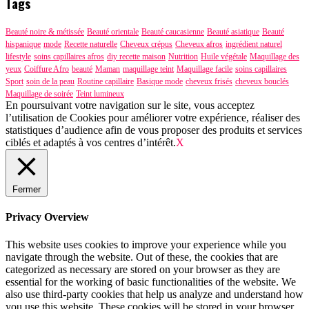
Tags
Beauté noire & métissée
Beauté orientale
Beauté caucasienne
Beauté asiatique
Beauté
hispanique
mode
Recette naturelle
Cheveux crépus
Cheveux afros
ingrédient naturel
lifestyle
soins capillaires afros
diy recette maison
Nutrition
Huile végétale
Maquillage des
yeux
Coiffure Afro
beauté
Maman
maquillage teint
Maquillage facile
soins capillaires
Sport
soin de la peau
Routine capillaire
Basique mode
cheveux frisés
cheveux bouclés
Maquillage de soirée
Teint lumineux
En poursuivant votre navigation sur le site, vous acceptez
l’utilisation de Cookies pour améliorer votre expérience, réaliser des
statistiques d’audience afin de vous proposer des produits et services
ciblés et adaptés à vos centres d’intérêt.
X
Fermer
Privacy Overview
This website uses cookies to improve your experience while you
navigate through the website. Out of these, the cookies that are
categorized as necessary are stored on your browser as they are
essential for the working of basic functionalities of the website. We
also use third-party cookies that help us analyze and understand how
you use this website. These cookies will be stored in your browser