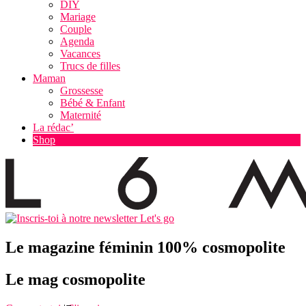
DIY
Mariage
Couple
Agenda
Vacances
Trucs de filles
Maman
Grossesse
Bébé & Enfant
Maternité
La rédac’
Shop
Let's go
Le magazine féminin 100% cosmopolite
Le mag cosmopolite