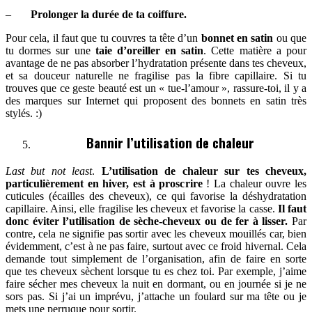
–
Prolonger la durée de ta coiffure
.
Pour cela, il faut que tu couvres ta tête d’un
bonnet en satin
ou que
tu dormes sur une
taie d’oreiller en satin
. Cette matière a pour
avantage de ne pas absorber l’hydratation présente dans tes cheveux,
et sa douceur naturelle ne fragilise pas la fibre capillaire. Si tu
trouves que ce geste beauté est un « tue-l’amour », rassure-toi, il y a
des marques sur Internet qui proposent des bonnets en satin très
stylés. :)
Bannir l’utilisation de chaleur
Last but not least
.
L’utilisation de chaleur sur tes cheveux,
particulièrement en hiver, est à proscrire
! La chaleur ouvre les
cuticules (écailles des cheveux), ce qui favorise la déshydratation
capillaire. Ainsi, elle fragilise les cheveux et favorise la casse.
Il faut
donc éviter l’utilisation de sèche-cheveux ou de fer à lisser.
Par
contre, cela ne signifie pas sortir avec les cheveux mouillés car, bien
évidemment, c’est à ne pas faire, surtout avec ce froid hivernal. Cela
demande tout simplement de l’organisation, afin de faire en sorte
que tes cheveux sèchent lorsque tu es chez toi. Par exemple, j’aime
faire sécher mes cheveux la nuit en dormant, ou en journée si je ne
sors pas. Si j’ai un imprévu, j’attache un foulard sur ma tête ou je
mets une perruque pour sortir.