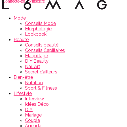
Connecte-toi
|
S'inscrire
Mode
Conseils Mode
Morphologie
Lookbook
Beauté
Conseils beauté
Conseils Capillaires
Maquillage
DIY Beauty
Nail Art
Secret d’ailleurs
Bien-être
Nutrition
Sport & Fitness
Lifestyle
Interview
Idées Déco
DIY
Mariage
Couple
Agenda