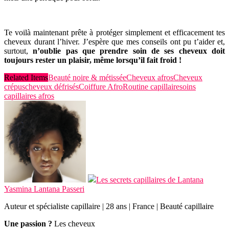
Te voilà maintenant prête à protéger simplement et efficacement tes
cheveux durant l’hiver. J’espère que mes conseils ont pu t’aider et,
surtout,
n’oublie pas que prendre soin de ses cheveux doit
toujours rester un plaisir, même lorsqu’il fait froid !
Related Items
Beauté noire & métissée
Cheveux afros
Cheveux
crépus
cheveux défrisés
Coiffure Afro
Routine capillaire
soins
capillaires afros
Les secrets capillaires de Lantana
Yasmina Lantana Passeri
Auteur et spécialiste capillaire | 28 ans | France | Beauté capillaire
Une passion ?
Les cheveux