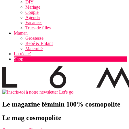
DIY
Mariage
Couple
Agenda
Vacances
Trucs de filles
Maman
Grossesse
Bébé & Enfant
Maternité
La rédac’
Shop
Let's go
Le magazine féminin 100% cosmopolite
Le mag cosmopolite