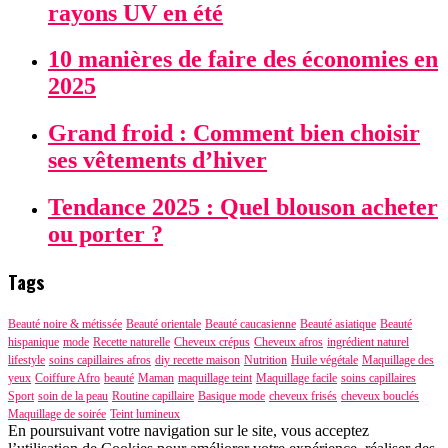
rayons UV en été
10 manières de faire des économies en
2025
Grand froid : Comment bien choisir
ses vêtements d’hiver
Tendance 2025 : Quel blouson acheter
ou porter ?
Tags
Beauté noire & métissée
Beauté orientale
Beauté caucasienne
Beauté asiatique
Beauté
hispanique
mode
Recette naturelle
Cheveux crépus
Cheveux afros
ingrédient naturel
lifestyle
soins capillaires afros
diy recette maison
Nutrition
Huile végétale
Maquillage des
yeux
Coiffure Afro
beauté
Maman
maquillage teint
Maquillage facile
soins capillaires
Sport
soin de la peau
Routine capillaire
Basique mode
cheveux frisés
cheveux bouclés
Maquillage de soirée
Teint lumineux
En poursuivant votre navigation sur le site, vous acceptez