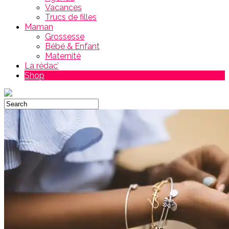
Vacances
Trucs de filles
Maman
Grossesse
Bébé & Enfant
Maternité
La rédac’
Shop