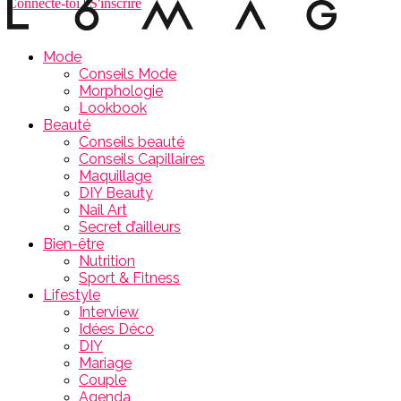
Connecte-toi
|
S'inscrire
Mode
Conseils Mode
Morphologie
Lookbook
Beauté
Conseils beauté
Conseils Capillaires
Maquillage
DIY Beauty
Nail Art
Secret d’ailleurs
Bien-être
Nutrition
Sport & Fitness
Lifestyle
Interview
Idées Déco
DIY
Mariage
Couple
Agenda