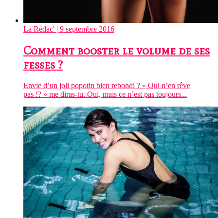
La Rédac'
| 9 septembre 2016
Comment booster le volume de ses
fesses ?
Envie d’un joli popotin bien rebondi ? « Qui n’en rêve
pas !? » me diras-tu. Oui, mais ce n’est pas toujours...