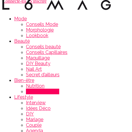
Connecte-toi
|
S'inscrire
Mode
Conseils Mode
Morphologie
Lookbook
Beauté
Conseils beauté
Conseils Capillaires
Maquillage
DIY Beauty
Nail Art
Secret d’ailleurs
Bien-être
Nutrition
Sport & Fitness
Lifestyle
Interview
Idées Déco
DIY
Mariage
Couple
Agenda