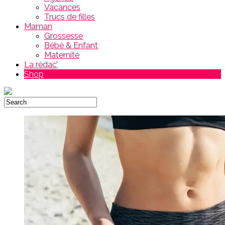
Vacances
Trucs de filles
Maman
Grossesse
Bébé & Enfant
Maternité
La rédac’
Shop