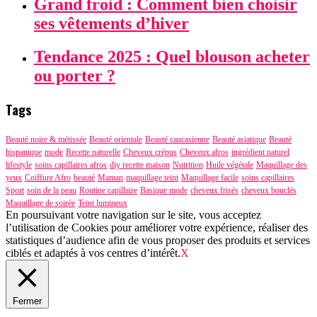
Grand froid : Comment bien choisir
ses vêtements d’hiver
Tendance 2025 : Quel blouson acheter
ou porter ?
Tags
Beauté noire & métissée
Beauté orientale
Beauté caucasienne
Beauté asiatique
Beauté
hispanique
mode
Recette naturelle
Cheveux crépus
Cheveux afros
ingrédient naturel
lifestyle
soins capillaires afros
diy recette maison
Nutrition
Huile végétale
Maquillage des
yeux
Coiffure Afro
beauté
Maman
maquillage teint
Maquillage facile
soins capillaires
Sport
soin de la peau
Routine capillaire
Basique mode
cheveux frisés
cheveux bouclés
Maquillage de soirée
Teint lumineux
En poursuivant votre navigation sur le site, vous acceptez
l’utilisation de Cookies pour améliorer votre expérience, réaliser des
statistiques d’audience afin de vous proposer des produits et services
ciblés et adaptés à vos centres d’intérêt.
X
Fermer