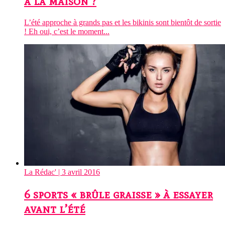
à la maison ?
L’été approche à grands pas et les bikinis sont bientôt de sortie
! Eh oui, c’est le moment...
La Rédac'
| 3 avril 2016
6 sports « brûle graisse » à essayer
avant l’été