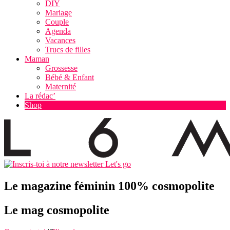
DIY
Mariage
Couple
Agenda
Vacances
Trucs de filles
Maman
Grossesse
Bébé & Enfant
Maternité
La rédac’
Shop
Let's go
Le magazine féminin 100% cosmopolite
Le mag cosmopolite