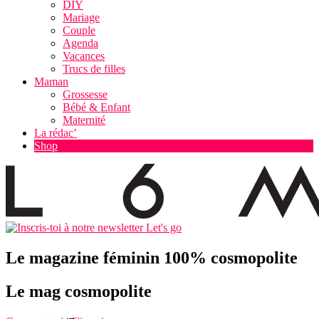
DIY
Mariage
Couple
Agenda
Vacances
Trucs de filles
Maman
Grossesse
Bébé & Enfant
Maternité
La rédac’
Shop
Let's go
Le magazine féminin 100% cosmopolite
Le mag cosmopolite