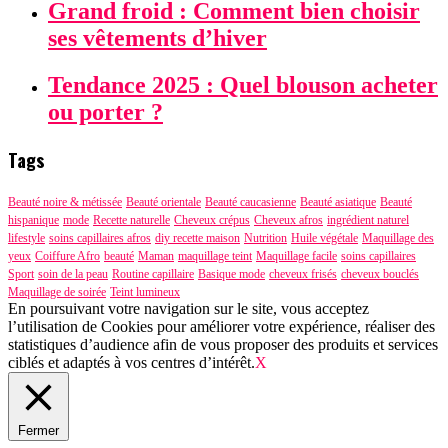
Grand froid : Comment bien choisir
ses vêtements d’hiver
Tendance 2025 : Quel blouson acheter
ou porter ?
Tags
Beauté noire & métissée
Beauté orientale
Beauté caucasienne
Beauté asiatique
Beauté
hispanique
mode
Recette naturelle
Cheveux crépus
Cheveux afros
ingrédient naturel
lifestyle
soins capillaires afros
diy recette maison
Nutrition
Huile végétale
Maquillage des
yeux
Coiffure Afro
beauté
Maman
maquillage teint
Maquillage facile
soins capillaires
Sport
soin de la peau
Routine capillaire
Basique mode
cheveux frisés
cheveux bouclés
Maquillage de soirée
Teint lumineux
En poursuivant votre navigation sur le site, vous acceptez
l’utilisation de Cookies pour améliorer votre expérience, réaliser des
statistiques d’audience afin de vous proposer des produits et services
ciblés et adaptés à vos centres d’intérêt.
X
Fermer