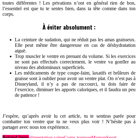
toutes différentes ! Les privations n’ont en général rien de bon,
l’essentiel est que tu te sentes bien, dans ta tête comme dans ton
corps.
À éviter absolument :
La ceinture de sudation, qui ne réduit pas les amas graisseux.
Elle peut même être dangereuse en cas de déshydratation
aiguë.
Trop muscler le ventre en prenant du volume. Si les exercices
ne sont pas effectués correctement, le ventre va gonfler au
niveau des abdominaux superficiels.
Les médicaments de type coupe-faim, laxatifs et brûleurs de
graisse sont à oublier pour avoir un ventre plat. On n’est pas à
Disneyland, il n’y a pas de raccourci, tu dois faire de
l’exercice, diminuer les apports caloriques, et il faudra un peu
de patience !
J’espère, qu’après avoir lu cet article, tu te sentiras parée pour
combattre ton ventre que tu ne veux plus voir ! N’hésite pas à
partager avec nous ton expérience.
Related Items
alimentation saine
Corps tonique
Maman
Sport