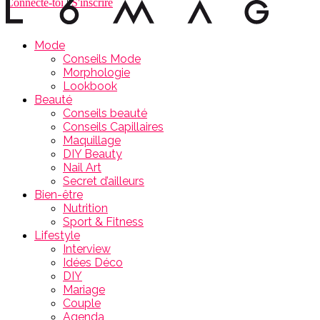
Connecte-toi
|
S'inscrire
Mode
Conseils Mode
Morphologie
Lookbook
Beauté
Conseils beauté
Conseils Capillaires
Maquillage
DIY Beauty
Nail Art
Secret d’ailleurs
Bien-être
Nutrition
Sport & Fitness
Lifestyle
Interview
Idées Déco
DIY
Mariage
Couple
Agenda