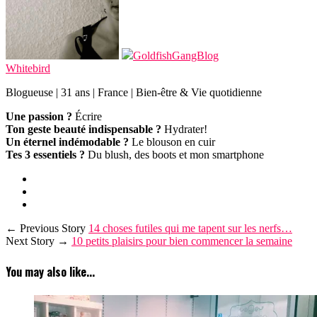
GoldfishGangBlog
Whitebird
Blogueuse | 31 ans | France | Bien-être & Vie quotidienne
Une passion ?
Écrire
Ton geste beauté indispensable ?
Hydrater!
Un éternel indémodable ?
Le blouson en cuir
Tes 3 essentiels ?
Du blush, des boots et mon smartphone
← Previous Story
14 choses futiles qui me tapent sur les nerfs…
Next Story →
10 petits plaisirs pour bien commencer la semaine
You may also like...