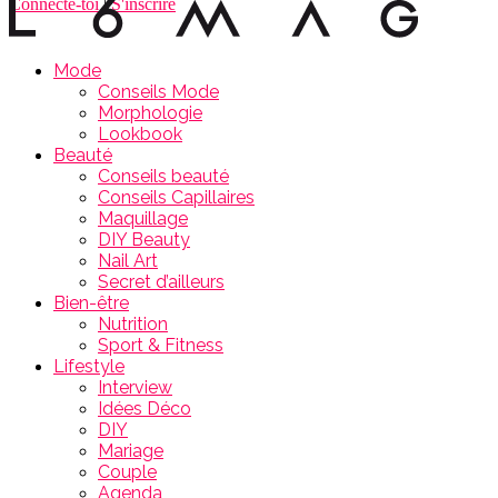
Connecte-toi
|
S'inscrire
Mode
Conseils Mode
Morphologie
Lookbook
Beauté
Conseils beauté
Conseils Capillaires
Maquillage
DIY Beauty
Nail Art
Secret d’ailleurs
Bien-être
Nutrition
Sport & Fitness
Lifestyle
Interview
Idées Déco
DIY
Mariage
Couple
Agenda