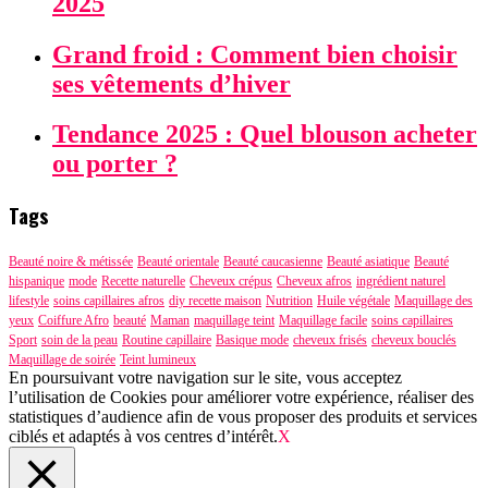
2025
Grand froid : Comment bien choisir
ses vêtements d’hiver
Tendance 2025 : Quel blouson acheter
ou porter ?
Tags
Beauté noire & métissée
Beauté orientale
Beauté caucasienne
Beauté asiatique
Beauté
hispanique
mode
Recette naturelle
Cheveux crépus
Cheveux afros
ingrédient naturel
lifestyle
soins capillaires afros
diy recette maison
Nutrition
Huile végétale
Maquillage des
yeux
Coiffure Afro
beauté
Maman
maquillage teint
Maquillage facile
soins capillaires
Sport
soin de la peau
Routine capillaire
Basique mode
cheveux frisés
cheveux bouclés
Maquillage de soirée
Teint lumineux
En poursuivant votre navigation sur le site, vous acceptez
l’utilisation de Cookies pour améliorer votre expérience, réaliser des
statistiques d’audience afin de vous proposer des produits et services
ciblés et adaptés à vos centres d’intérêt.
X