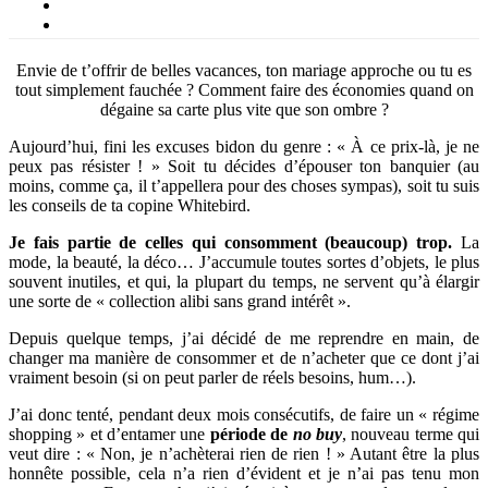
Envie de t’offrir de belles vacances, ton mariage approche ou tu es
tout simplement fauchée ? Comment faire des économies quand on
dégaine sa carte plus vite que son ombre ?
Aujourd’hui, fini les excuses bidon du genre : « À ce prix-là, je ne
peux pas résister ! » Soit tu décides d’épouser ton banquier (au
moins, comme ça, il t’appellera pour des choses sympas), soit tu suis
les conseils de ta copine Whitebird.
Je fais partie de celles qui consomment (beaucoup) trop.
La
mode, la beauté, la déco… J’accumule toutes sortes d’objets, le plus
souvent inutiles, et qui, la plupart du temps, ne servent qu’à élargir
une sorte de « collection alibi sans grand intérêt ».
Depuis quelque temps, j’ai décidé de me reprendre en main, de
changer ma manière de consommer et de n’acheter que ce dont j’ai
vraiment besoin (si on peut parler de réels besoins, hum…).
J’ai donc tenté, pendant deux mois consécutifs, de faire un « régime
shopping » et d’entamer une
période de
no buy
, nouveau terme qui
veut dire : « Non, je n’achèterai rien de rien ! » Autant être la plus
honnête possible, cela n’a rien d’évident et je n’ai pas tenu mon