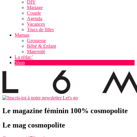
DIY
Mariage
Couple
Agenda
Vacances
Trucs de filles
Maman
Grossesse
Bébé & Enfant
Maternité
La rédac’
Shop
Let's go
Le magazine féminin 100% cosmopolite
Le mag cosmopolite