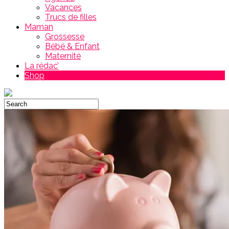
Vacances
Trucs de filles
Maman
Grossesse
Bébé & Enfant
Maternité
La rédac’
Shop