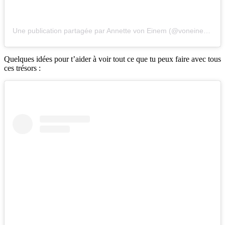
Une publication partagée par Annette von Einem (@voneinem)
le
7
Quelques idées pour t’aider à voir tout ce que tu peux faire avec tous
ces trésors :