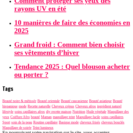
Comment protéger ses yeux des
rayons UV en été
10 manières de faire des économies en
2025
Grand froid : Comment bien choisir
ses vêtements d’hiver
Tendance 2025 : Quel blouson acheter
ou porter ?
Tags
Beauté noire & métissée
Beauté orientale
Beauté caucasienne
Beauté asiatique
Beauté
hispanique
mode
Recette naturelle
Cheveux crépus
Cheveux afros
ingrédient naturel
lifestyle
soins capillaires afros
diy recette maison
Nutrition
Huile végétale
Maquillage des
yeux
Coiffure Afro
beauté
Maman
maquillage teint
Maquillage facile
soins capillaires
Sport
soin de la peau
Routine capillaire
Basique mode
cheveux frisés
cheveux bouclés
Maquillage de soirée
Teint lumineux
En poursuivant votre navigation sur le site, vous acceptez