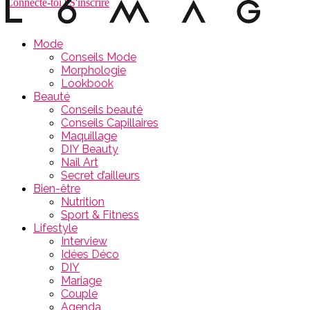
Connecte-toi
|
S'inscrire
Mode
Conseils Mode
Morphologie
Lookbook
Beauté
Conseils beauté
Conseils Capillaires
Maquillage
DIY Beauty
Nail Art
Secret d’ailleurs
Bien-être
Nutrition
Sport & Fitness
Lifestyle
Interview
Idées Déco
DIY
Mariage
Couple
Agenda