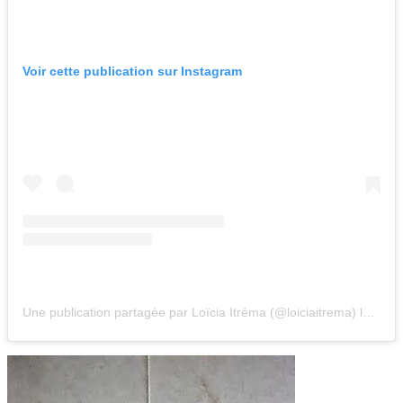
Voir cette publication sur Instagram
Une publication partagée par Loïcia Itréma (@loiciaitrema)
le
23 N