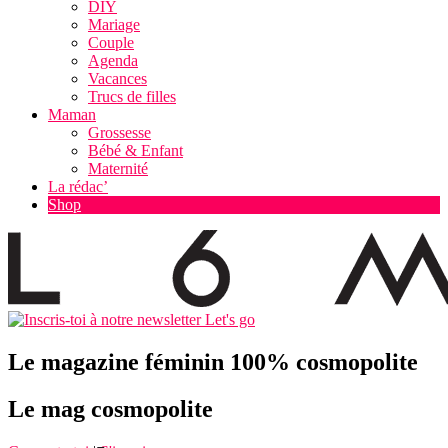
DIY
Mariage
Couple
Agenda
Vacances
Trucs de filles
Maman
Grossesse
Bébé & Enfant
Maternité
La rédac’
Shop
Let's go
Le magazine féminin 100% cosmopolite
Le mag cosmopolite