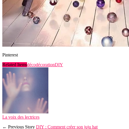
Pinterest
Related Items
déco
décoration
DIY
La voix des lectrices
← Previous Story
DIY : Comment créer son juju hat