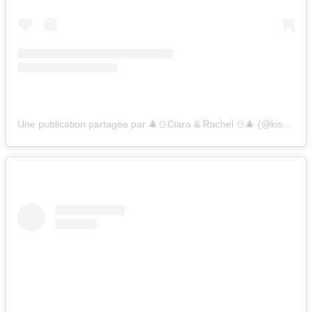
Une publication partagée par 🎄☃️Ciara & Rachel ☃️🎄 (@kissourcraftmas)