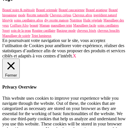
Beauté noire & métissée
Beauté orientale
Beauté caucasienne
Beauté asiatique
Beauté
hispanique
mode
Recette naturelle
Cheveux crépus
Cheveux afros
ingrédient naturel
lifestyle
soins capillaires afros
diy recette maison
Nutrition
Huile végétale
Maquillage des
yeux
Coiffure Afro
beauté
Maman
maquillage teint
Maquillage facile
soins capillaires
Sport
soin de la peau
Routine capillaire
Basique mode
cheveux frisés
cheveux bouclés
Maquillage de soirée
Teint lumineux
En poursuivant votre navigation sur le site, vous acceptez
l’utilisation de Cookies pour améliorer votre expérience, réaliser des
statistiques d’audience afin de vous proposer des produits et services
ciblés et adaptés à vos centres d’intérêt.
X
Fermer
Privacy Overview
This website uses cookies to improve your experience while you
navigate through the website. Out of these, the cookies that are
categorized as necessary are stored on your browser as they are
essential for the working of basic functionalities of the website. We
also use third-party cookies that help us analyze and understand how
you use this website. These cookies will be stored in your browser