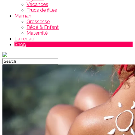
Vacances
Trucs de filles
Maman
Grossesse
Bébé & Enfant
Maternité
La rédac’
Shop