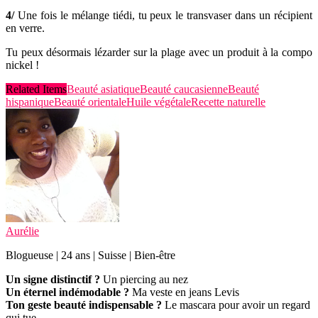
4/
Une fois le mélange tiédi, tu peux le transvaser dans un récipient
en verre.
Tu peux désormais lézarder sur la plage avec un produit à la compo
nickel !
Related Items
Beauté asiatique
Beauté caucasienne
Beauté
hispanique
Beauté orientale
Huile végétale
Recette naturelle
Aurélie
Blogueuse | 24 ans | Suisse | Bien-être
Un signe distinctif ?
Un piercing au nez
Un éternel indémodable ?
Ma veste en jeans Levis
Ton geste beauté indispensable ?
Le mascara pour avoir un regard
qui tue