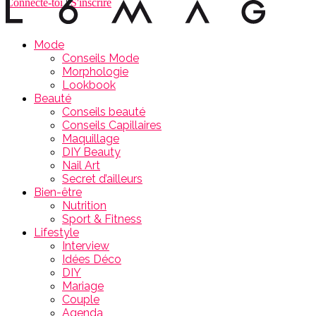
Connecte-toi
|
S'inscrire
Mode
Conseils Mode
Morphologie
Lookbook
Beauté
Conseils beauté
Conseils Capillaires
Maquillage
DIY Beauty
Nail Art
Secret d’ailleurs
Bien-être
Nutrition
Sport & Fitness
Lifestyle
Interview
Idées Déco
DIY
Mariage
Couple
Agenda