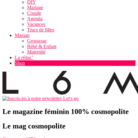
DIY
Mariage
Couple
Agenda
Vacances
Trucs de filles
Maman
Grossesse
Bébé & Enfant
Maternité
La rédac’
Shop
Let's go
Le magazine féminin 100% cosmopolite
Le mag cosmopolite