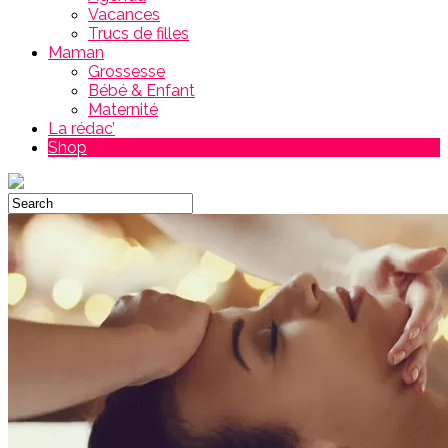
Vacances
Trucs de filles
Maman
Grossesse
Bébé & Enfant
Maternité
La rédac’
Shop