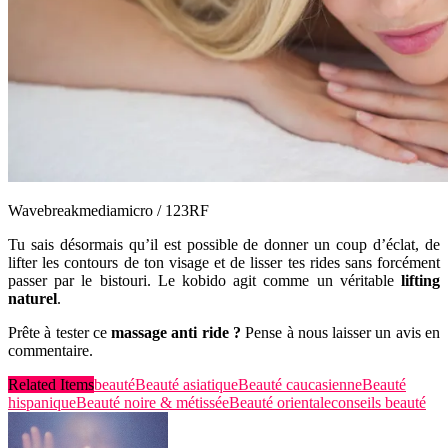
Wavebreakmediamicro / 123RF
Tu sais désormais qu’il est possible de donner un coup d’éclat, de
lifter les contours de ton visage et de lisser tes rides sans forcément
passer par le bistouri. Le kobido agit comme un véritable
lifting
naturel
.
Prête à tester ce
massage anti ride ?
Pense à nous laisser un avis en
commentaire.
Related Items
beauté
Beauté asiatique
Beauté caucasienne
Beauté
hispanique
Beauté noire & métissée
Beauté orientale
conseils beauté