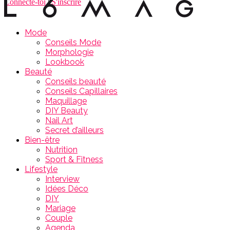
Connecte-toi
|
S'inscrire
Mode
Conseils Mode
Morphologie
Lookbook
Beauté
Conseils beauté
Conseils Capillaires
Maquillage
DIY Beauty
Nail Art
Secret d’ailleurs
Bien-être
Nutrition
Sport & Fitness
Lifestyle
Interview
Idées Déco
DIY
Mariage
Couple
Agenda