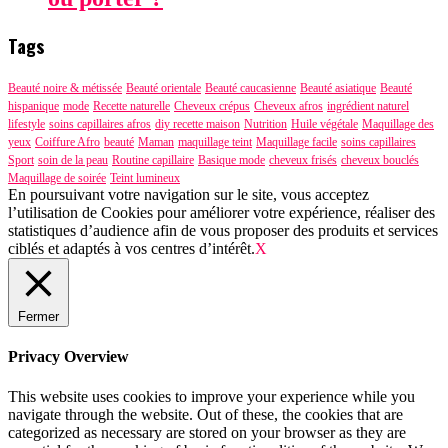
Tags
Beauté noire & métissée
Beauté orientale
Beauté caucasienne
Beauté asiatique
Beauté
hispanique
mode
Recette naturelle
Cheveux crépus
Cheveux afros
ingrédient naturel
lifestyle
soins capillaires afros
diy recette maison
Nutrition
Huile végétale
Maquillage des
yeux
Coiffure Afro
beauté
Maman
maquillage teint
Maquillage facile
soins capillaires
Sport
soin de la peau
Routine capillaire
Basique mode
cheveux frisés
cheveux bouclés
Maquillage de soirée
Teint lumineux
En poursuivant votre navigation sur le site, vous acceptez
l’utilisation de Cookies pour améliorer votre expérience, réaliser des
statistiques d’audience afin de vous proposer des produits et services
ciblés et adaptés à vos centres d’intérêt.
X
Fermer
Privacy Overview
This website uses cookies to improve your experience while you
navigate through the website. Out of these, the cookies that are
categorized as necessary are stored on your browser as they are