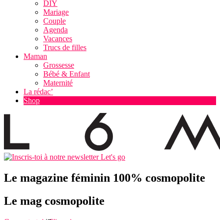
DIY
Mariage
Couple
Agenda
Vacances
Trucs de filles
Maman
Grossesse
Bébé & Enfant
Maternité
La rédac’
Shop
Let's go
Le magazine féminin 100% cosmopolite
Le mag cosmopolite