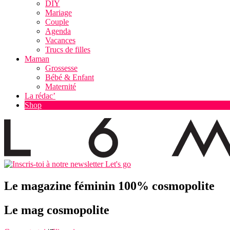
DIY
Mariage
Couple
Agenda
Vacances
Trucs de filles
Maman
Grossesse
Bébé & Enfant
Maternité
La rédac’
Shop
Let's go
Le magazine féminin 100% cosmopolite
Le mag cosmopolite