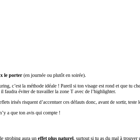
 le porter
(en journée ou plutôt en soirée).
ring, c’est la méthode idéale ! Pareil si ton visage est rond et que tu ch
l faudra éviter de travailler la zone T avec de l’highlighter.
lets irisés risquent d’accentuer ces défauts donc, avant de sortir, teste le
l n’y a que ton avis qui compte !
 le strobing aura un
effet plus naturel
, surtout si tu as du mal à trouver 