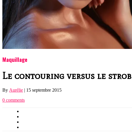
Maquillage
Le contouring versus le strob
By
Aurélie
|
15 septembre 2015
0 comments