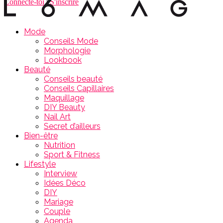
Connecte-toi
|
S'inscrire
Mode
Conseils Mode
Morphologie
Lookbook
Beauté
Conseils beauté
Conseils Capillaires
Maquillage
DIY Beauty
Nail Art
Secret d’ailleurs
Bien-être
Nutrition
Sport & Fitness
Lifestyle
Interview
Idées Déco
DIY
Mariage
Couple
Agenda