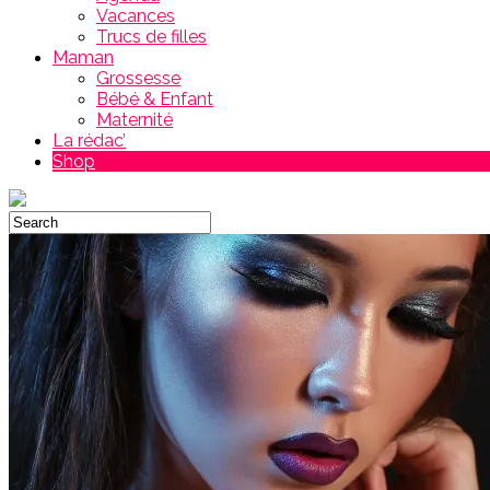
Vacances
Trucs de filles
Maman
Grossesse
Bébé & Enfant
Maternité
La rédac’
Shop