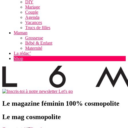
DIY
Mariage
Couple
Agenda
Vacances
Trucs de filles
Maman
Grossesse
Bébé & Enfant
Maternité
La rédac’
Shop
Let's go
Le magazine féminin 100% cosmopolite
Le mag cosmopolite