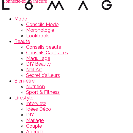
Connecte-toi
|
S'inscrire
Mode
Conseils Mode
Morphologie
Lookbook
Beauté
Conseils beauté
Conseils Capillaires
Maquillage
DIY Beauty
Nail Art
Secret d’ailleurs
Bien-être
Nutrition
Sport & Fitness
Lifestyle
Interview
Idées Déco
DIY
Mariage
Couple
Agenda