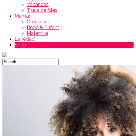
Vacances
Trucs de filles
Maman
Grossesse
Bébé & Enfant
Maternité
La rédac’
Shop