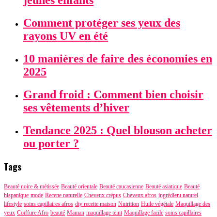
jeunes enfants
Comment protéger ses yeux des
rayons UV en été
10 manières de faire des économies en
2025
Grand froid : Comment bien choisir
ses vêtements d’hiver
Tendance 2025 : Quel blouson acheter
ou porter ?
Tags
Beauté noire & métissée
Beauté orientale
Beauté caucasienne
Beauté asiatique
Beauté
hispanique
mode
Recette naturelle
Cheveux crépus
Cheveux afros
ingrédient naturel
lifestyle
soins capillaires afros
diy recette maison
Nutrition
Huile végétale
Maquillage des
yeux
Coiffure Afro
beauté
Maman
maquillage teint
Maquillage facile
soins capillaires