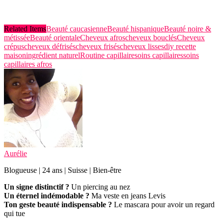
Related Items
Beauté caucasienne
Beauté hispanique
Beauté noire &
métissée
Beauté orientale
Cheveux afros
cheveux bouclés
Cheveux
crépus
cheveux défrisés
cheveux frisés
cheveux lisses
diy recette
maison
ingrédient naturel
Routine capillaire
soins capillaires
soins
capillaires afros
Aurélie
Blogueuse | 24 ans | Suisse | Bien-être
Un signe distinctif ?
Un piercing au nez
Un éternel indémodable ?
Ma veste en jeans Levis
Ton geste beauté indispensable ?
Le mascara pour avoir un regard
qui tue