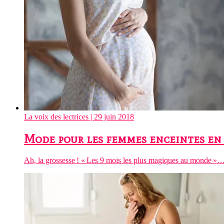
La voix des lectrices
| 29 juin 2018
Mode pour les femmes enceintes en
Ah, la grossesse ! « Les 9 mois les plus magiques au monde »… s