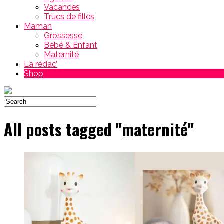
Vacances
Trucs de filles
Maman
Grossesse
Bébé & Enfant
Maternité
La rédac’
Shop
All posts tagged "maternité"