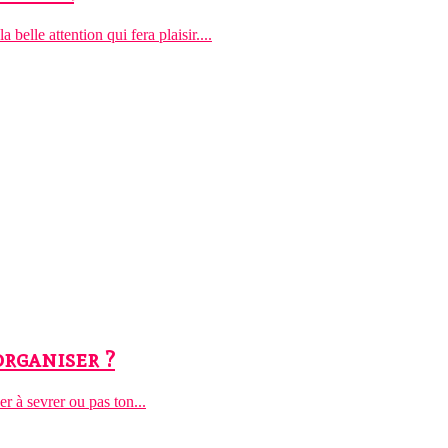
a belle attention qui fera plaisir....
organiser ?
r à sevrer ou pas ton...