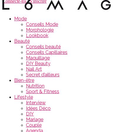
Connecte-toi
|
S'inscrire
Mode
Conseils Mode
Morphologie
Lookbook
Beauté
Conseils beauté
Conseils Capillaires
Maquillage
DIY Beauty
Nail Art
Secret d’ailleurs
Bien-être
Nutrition
Sport & Fitness
Lifestyle
Interview
Idées Déco
DIY
Mariage
Couple
Agenda