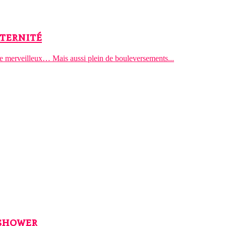
aternité
être merveilleux… Mais aussi plein de bouleversements...
 shower