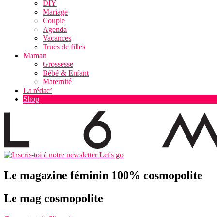
DIY
Mariage
Couple
Agenda
Vacances
Trucs de filles
Maman
Grossesse
Bébé & Enfant
Maternité
La rédac’
Shop
Let's go
Le magazine féminin 100% cosmopolite
Le mag cosmopolite