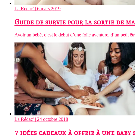
La Rédac'
| 6 mars 2019
Guide de survie pour la sortie de m
Avoir un bébé, c’est le début d’une folle aventure, d’un petit 
La Rédac'
| 24 octobre 2018
7 idées cadeaux à offrir à une baby