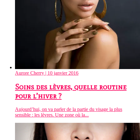
Aurore Cherry
| 10 janvier 2016
Soins des lèvres, quelle routine
pour l’hiver ?
Aujourd’hui, on va parler de la partie du visage la plus
sensible : les lèvres. Une zone où la...