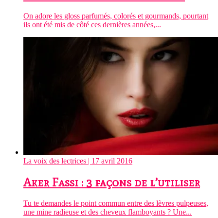
On adore les gloss parfumés, colorés et gourmands, pourtant
ils ont été mis de côté ces dernières années,...
La voix des lectrices
| 17 avril 2016
Aker Fassi : 3 façons de l’utiliser
Tu te demandes le point commun entre des lèvres pulpeuses,
une mine radieuse et des cheveux flamboyants ? Une...