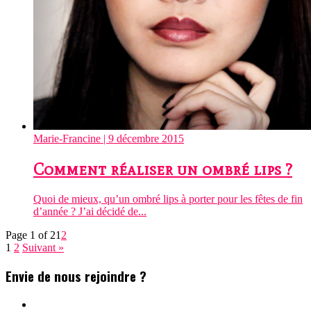
Marie-Francine
| 9 décembre 2015
Comment réaliser un ombré lips ?
Quoi de mieux, qu’un ombré lips à porter pour les fêtes de fin
d’année ? J’ai décidé de...
Page 1 of 2
1
2
1
2
Suivant »
Envie de nous rejoindre ?