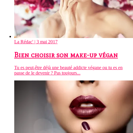
La Rédac'
| 3 mai 2017
Bien choisir son make-up végan
Tu es peut-être déjà une beauté addicte végane ou tu es en
passe de le devenir ? Pas toujours...