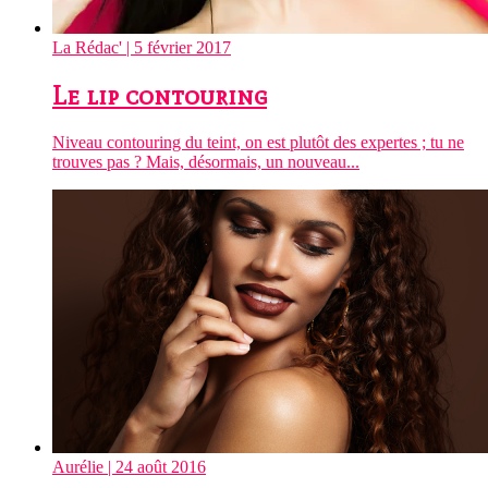
La Rédac'
| 5 février 2017
Le lip contouring
Niveau contouring du teint, on est plutôt des expertes ; tu ne
trouves pas ? Mais, désormais, un nouveau...
Aurélie
| 24 août 2016