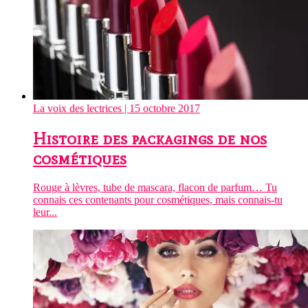
La voix des lectrices
| 15 octobre 2017
Histoire des packagings de nos
cosmétiques
Rouge à lèvres, tube de mascara, flacon de parfum… Tu
connais ces contenants pour cosmétiques, mais connais-tu
leur...