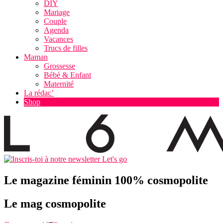
DIY
Mariage
Couple
Agenda
Vacances
Trucs de filles
Maman
Grossesse
Bébé & Enfant
Maternité
La rédac’
Shop
Let's go
Le magazine féminin 100% cosmopolite
Le mag cosmopolite