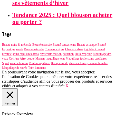
ses vêtements d’hiver
Tendance 2025 : Quel blouson acheter
ou porter ?
Tags
Beauté noire & métissée
Beauté orientale
Beauté caucasienne
Beauté asiatique
Beauté
hispanique
mode
Recette naturelle
Cheveux crépus
Cheveux afros
ingrédient naturel
lifestyle
soins capillaires afros
diy recette maison
Nutrition
Huile végétale
Maquillage des
yeux
Coiffure Afro
beauté
Maman
maquillage teint
Maquillage facile
soins capillaires
Sport
soin de la peau
Routine capillaire
Basique mode
cheveux frisés
cheveux bouclés
Maquillage de soirée
Teint lumineux
En poursuivant votre navigation sur le site, vous acceptez
l’utilisation de Cookies pour améliorer votre expérience, réaliser des
statistiques d’audience afin de vous proposer des produits et services
ciblés et adaptés à vos centres d’intérêt.
X
Fermer
Privacy Overview