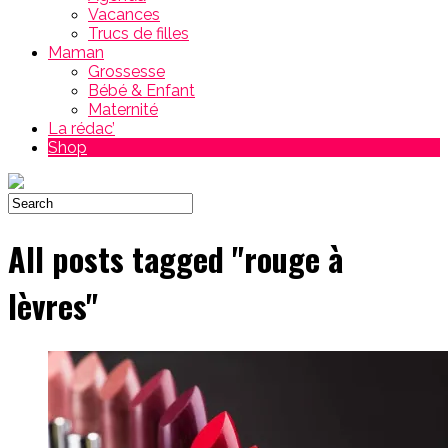
Vacances
Trucs de filles
Maman
Grossesse
Bébé & Enfant
Maternité
La rédac’
Shop
All posts tagged "rouge à
lèvres"