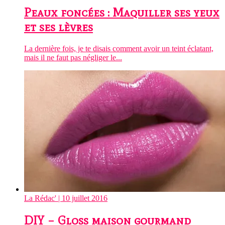
Peaux foncées : Maquiller ses yeux
et ses lèvres
La dernière fois, je te disais comment avoir un teint éclatant,
mais il ne faut pas négliger le...
La Rédac'
| 10 juillet 2016
DIY – Gloss maison gourmand