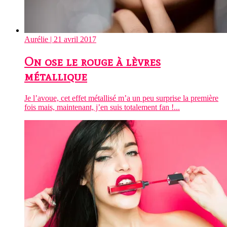
Aurélie
| 21 avril 2017
On ose le rouge à lèvres
métallique
Je l’avoue, cet effet métallisé m’a un peu surprise la première
fois mais, maintenant, j’en suis totalement fan !...