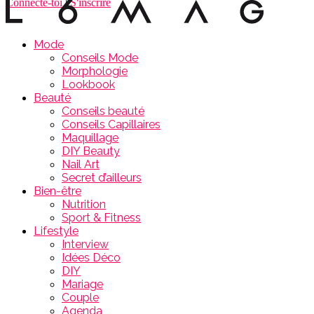
Connecte-toi
|
S'inscrire
Mode
Conseils Mode
Morphologie
Lookbook
Beauté
Conseils beauté
Conseils Capillaires
Maquillage
DIY Beauty
Nail Art
Secret d’ailleurs
Bien-être
Nutrition
Sport & Fitness
Lifestyle
Interview
Idées Déco
DIY
Mariage
Couple
Agenda