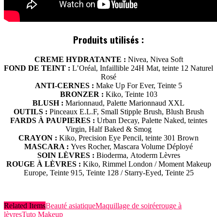
Produits utilisés :
CREME HYDRATANTE :
Nivea, Nivea Soft
FOND DE TEINT :
L’Oréal, Infaillible 24H Mat, teinte 12 Naturel
Rosé
ANTI-CERNES :
Make Up For Ever, Teinte 5
BRONZER :
Kiko, Teinte 103
BLUSH :
Marionnaud, Palette Marionnaud XXL
OUTILS :
Pinceaux E.L.F, Small Stipple Brush, Blush Brush
FARDS À PAUPIERES :
Urban Decay, Palette Naked, teintes
Virgin, Half Baked & Smog
CRAYON :
Kiko, Precision Eye Pencil, teinte 301 Brown
MASCARA :
Yves Rocher, Mascara Volume Déployé
SOIN LÈVRES :
Bioderma, Atoderm Lèvres
ROUGE À LÈVRES :
Kiko, Rimmel London / Moment Makeup
Europe, Teinte 915, Teinte 128 / Starry-Eyed, Teinte 25
Related Items
Beauté asiatique
Maquillage de soirée
rouge à
lèvres
Tuto Makeup