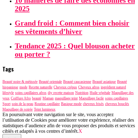
10 manières de faire des économies en
2025
Grand froid : Comment bien choisir
ses vêtements d’hiver
Tendance 2025 : Quel blouson acheter
ou porter ?
Tags
Beauté noire & métissée
Beauté orientale
Beauté caucasienne
Beauté asiatique
Beauté
hispanique
mode
Recette naturelle
Cheveux crépus
Cheveux afros
ingrédient naturel
lifestyle
soins capillaires afros
diy recette maison
Nutrition
Huile végétale
Maquillage des
yeux
Coiffure Afro
beauté
Maman
maquillage teint
Maquillage facile
soins capillaires
Sport
soin de la peau
Routine capillaire
Basique mode
cheveux frisés
cheveux bouclés
Maquillage de soirée
Teint lumineux
En poursuivant votre navigation sur le site, vous acceptez
l’utilisation de Cookies pour améliorer votre expérience, réaliser des
statistiques d’audience afin de vous proposer des produits et services
ciblés et adaptés à vos centres d’intérêt.
X