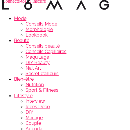
Connecte-toi
|
S'inscrire
Mode
Conseils Mode
Morphologie
Lookbook
Beauté
Conseils beauté
Conseils Capillaires
Maquillage
DIY Beauty
Nail Art
Secret d’ailleurs
Bien-être
Nutrition
Sport & Fitness
Lifestyle
Interview
Idées Déco
DIY
Mariage
Couple
Agenda