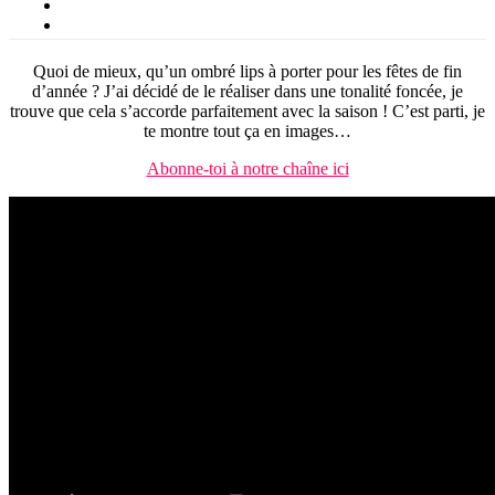
Quoi de mieux, qu’un ombré lips à porter pour les fêtes de fin
d’année ? J’ai décidé de le réaliser dans une tonalité foncée, je
trouve que cela s’accorde parfaitement avec la saison ! C’est parti, je
te montre tout ça en images…
Abonne-toi à notre chaîne ici