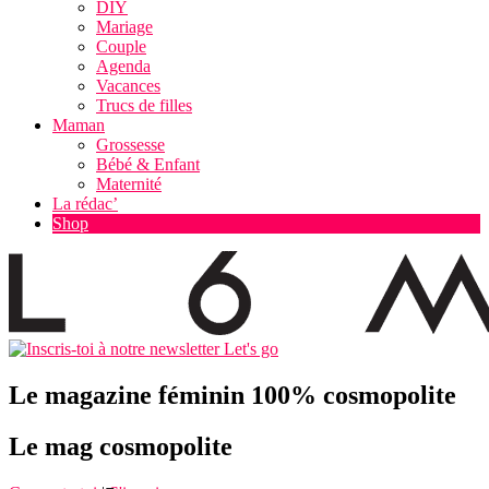
DIY
Mariage
Couple
Agenda
Vacances
Trucs de filles
Maman
Grossesse
Bébé & Enfant
Maternité
La rédac’
Shop
Let's go
Le magazine féminin 100% cosmopolite
Le mag cosmopolite