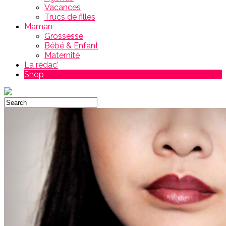
Vacances
Trucs de filles
Maman
Grossesse
Bébé & Enfant
Maternité
La rédac’
Shop