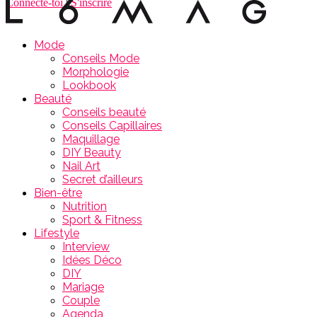
Connecte-toi
|
S'inscrire
Mode
Conseils Mode
Morphologie
Lookbook
Beauté
Conseils beauté
Conseils Capillaires
Maquillage
DIY Beauty
Nail Art
Secret d’ailleurs
Bien-être
Nutrition
Sport & Fitness
Lifestyle
Interview
Idées Déco
DIY
Mariage
Couple
Agenda