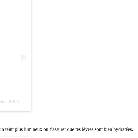
. 2018 à 1 :45 PST
n teint plus lumineux ou t’assurer que tes lèvres sont bien hydratées.