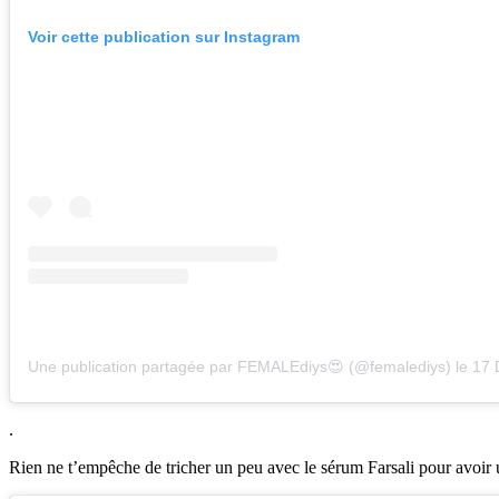
Voir cette publication sur Instagram
Une publication partagée par FEMALEdiys😍 (@femalediys)
le
17 Déc
.
Rien ne t’empêche de tricher un peu avec le sérum Farsali pour avoir u