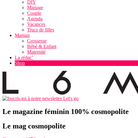
DIY
Mariage
Couple
Agenda
Vacances
Trucs de filles
Maman
Grossesse
Bébé & Enfant
Maternité
La rédac’
Shop
Let's go
Le magazine féminin 100% cosmopolite
Le mag cosmopolite