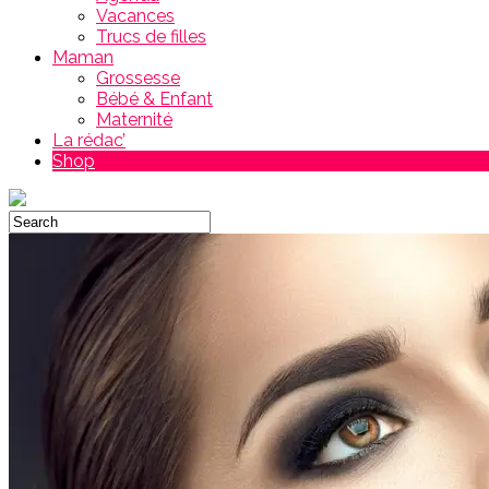
Vacances
Trucs de filles
Maman
Grossesse
Bébé & Enfant
Maternité
La rédac’
Shop