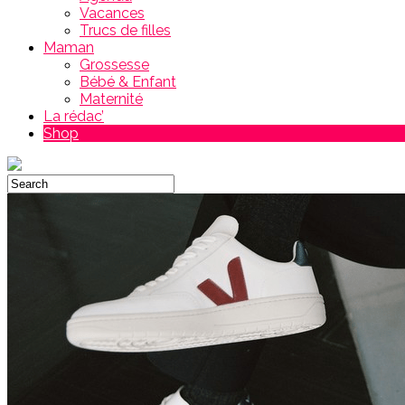
Vacances
Trucs de filles
Maman
Grossesse
Bébé & Enfant
Maternité
La rédac’
Shop