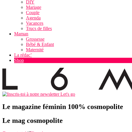
DIY
Mariage
Couple
Agenda
Vacances
Trucs de filles
Maman
Grossesse
Bébé & Enfant
Maternité
La rédac’
Shop
Let's go
Le magazine féminin 100% cosmopolite
Le mag cosmopolite