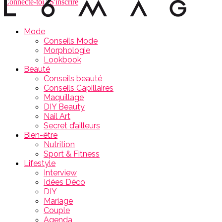
Connecte-toi
|
S'inscrire
Mode
Conseils Mode
Morphologie
Lookbook
Beauté
Conseils beauté
Conseils Capillaires
Maquillage
DIY Beauty
Nail Art
Secret d’ailleurs
Bien-être
Nutrition
Sport & Fitness
Lifestyle
Interview
Idées Déco
DIY
Mariage
Couple
Agenda