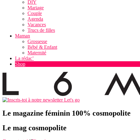
DIY
Mariage
Couple
Agenda
Vacances
Trucs de filles
Maman
Grossesse
Bébé & Enfant
Maternité
La rédac’
Shop
Let's go
Le magazine féminin 100% cosmopolite
Le mag cosmopolite