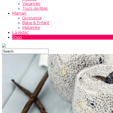
Vacances
Trucs de filles
Maman
Grossesse
Bébé & Enfant
Maternité
La rédac’
Shop