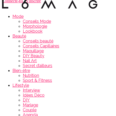
Connecte-toi
|
S'inscrire
Mode
Conseils Mode
Morphologie
Lookbook
Beauté
Conseils beauté
Conseils Capillaires
Maquillage
DIY Beauty
Nail Art
Secret d’ailleurs
Bien-être
Nutrition
Sport & Fitness
Lifestyle
Interview
Idées Déco
DIY
Mariage
Couple
Agenda