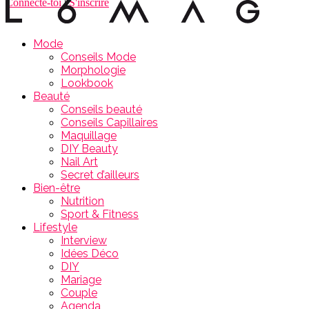
Connecte-toi
|
S'inscrire
Mode
Conseils Mode
Morphologie
Lookbook
Beauté
Conseils beauté
Conseils Capillaires
Maquillage
DIY Beauty
Nail Art
Secret d’ailleurs
Bien-être
Nutrition
Sport & Fitness
Lifestyle
Interview
Idées Déco
DIY
Mariage
Couple
Agenda