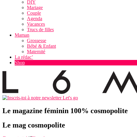
DIY
Mariage
Couple
Agenda
Vacances
Trucs de filles
Maman
Grossesse
Bébé & Enfant
Maternité
La rédac’
Shop
Let's go
Le magazine féminin 100% cosmopolite
Le mag cosmopolite