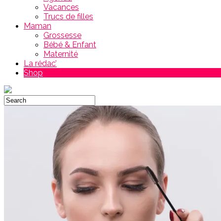
Vacances
Trucs de filles
Maman
Grossesse
Bébé & Enfant
Maternité
La rédac’
Shop