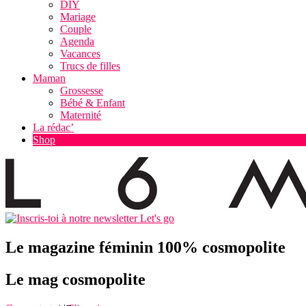
DIY
Mariage
Couple
Agenda
Vacances
Trucs de filles
Maman
Grossesse
Bébé & Enfant
Maternité
La rédac’
Shop
Let's go
Le magazine féminin 100% cosmopolite
Le mag cosmopolite