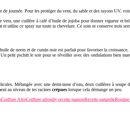
r de journée. Pour les protéger du vent, du sable et des rayons UV, voi
e vera, une cuillère à café d’huile de jojoba pour donner vigueur et bri
t et utilise ce spray sur toute ta chevelure. Ce soin se conserve trois sema
uile de neem et de cumin noir est parfait pour favoriser la croissance, l
Un petit pschitt le soir pour se réveiller avec des ondulations bien ma
ellicules. Mélangée avec une demi-tasse d’eau, deux cuillères à soupe d
ent au niveau de tes racines
crépues
lorsque cela démange un peu.
s
Coiffure Afro
Coiffure afros
diy recette maison
Recette naturelle
Routine 