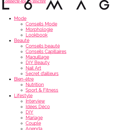
Connecte-toi
|
S'inscrire
Mode
Conseils Mode
Morphologie
Lookbook
Beauté
Conseils beauté
Conseils Capillaires
Maquillage
DIY Beauty
Nail Art
Secret d’ailleurs
Bien-être
Nutrition
Sport & Fitness
Lifestyle
Interview
Idées Déco
DIY
Mariage
Couple
Agenda