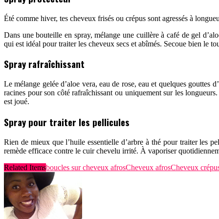
Été comme hiver, tes cheveux frisés ou crépus sont agressés à longueu
Dans une bouteille en spray, mélange une cuillère à café de gel d’alo
qui est idéal pour traiter les cheveux secs et abîmés. Secoue bien le tou
Spray rafraîchissant
Le mélange gelée d’aloe vera, eau de rose, eau et quelques gouttes d’h
racines pour son côté rafraîchissant ou uniquement sur les longueurs. 
est joué.
Spray pour traiter les pellicules
Rien de mieux que l’huile essentielle d’arbre à thé pour traiter les p
remède efficace contre le cuir chevelu irrité.
À
vaporiser quotidiennem
Related Items
boucles sur cheveux afros
Cheveux afros
Cheveux crépu