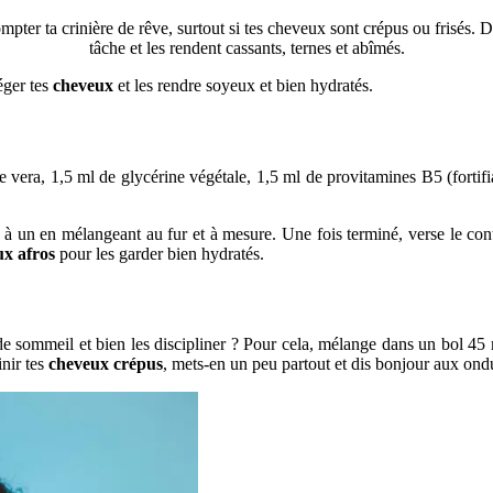
 ta crinière de rêve, surtout si tes cheveux sont crépus ou frisés. De plu
tâche et les rendent cassants, ternes et abîmés.
éger tes
cheveux
et les rendre soyeux et bien hydratés.
e vera, 1,5 ml de
glycérine végétale, 1,5 ml de provitamines B5 (fortifi
un à un en mélangeant au fur et à mesure. Une fois terminé, verse le co
x afros
pour les garder bien hydratés.
 de sommeil et bien les discipliner ? Pour cela, mélange dans un bol 45 
inir tes
cheveux crépus
, mets-en un peu partout et dis bonjour aux ond