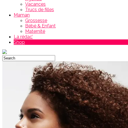
Vacances
Trucs de filles
Maman
Grossesse
Bébé & Enfant
Maternité
La rédac’
Shop