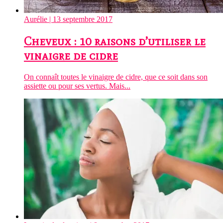
Aurélie
| 13 septembre 2017
Cheveux : 10 raisons d’utiliser le
vinaigre de cidre
On connaît toutes le vinaigre de cidre, que ce soit dans son
assiette ou pour ses vertus. Mais...