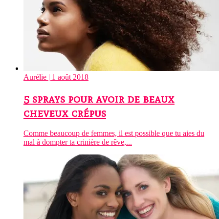
Aurélie
| 1 août 2018
5 sprays pour avoir de beaux
cheveux crépus
Comme beaucoup de femmes, il est possible que tu aies du
mal à dompter ta crinière de rêve,...