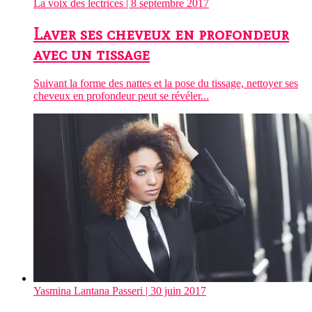
La voix des lectrices
| 8 septembre 2017
Laver ses cheveux en profondeur
avec un tissage
Suivant la forme des nattes et la pose du tissage, nettoyer ses
cheveux en profondeur peut se révéler...
Yasmina Lantana Passeri
| 30 juin 2017