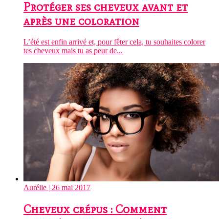
Protéger ses cheveux avant et
après une coloration
L’été est enfin arrivé et, pour fêter cela, tu souhaites colorer
tes cheveux mais tu as peur de...
Aurélie
| 26 mai 2017
Cheveux crépus : Comment