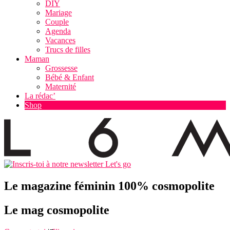
DIY
Mariage
Couple
Agenda
Vacances
Trucs de filles
Maman
Grossesse
Bébé & Enfant
Maternité
La rédac’
Shop
Let's go
Le magazine féminin 100% cosmopolite
Le mag cosmopolite