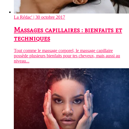
La Rédac'
| 30 octobre 2017
Massages capillaires : bienfaits et
techniques
Tout comme le massage corporel, le massage capillaire
possède plusieurs bienfaits pour tes cheveux, mais aussi au
niveau...