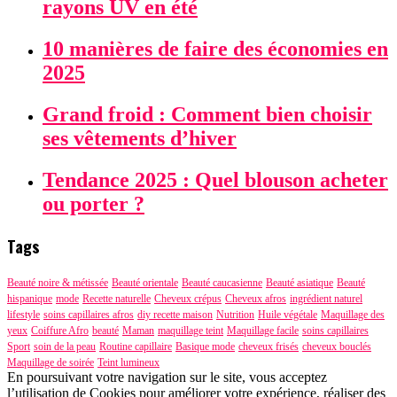
rayons UV en été
10 manières de faire des économies en
2025
Grand froid : Comment bien choisir
ses vêtements d’hiver
Tendance 2025 : Quel blouson acheter
ou porter ?
Tags
Beauté noire & métissée
Beauté orientale
Beauté caucasienne
Beauté asiatique
Beauté
hispanique
mode
Recette naturelle
Cheveux crépus
Cheveux afros
ingrédient naturel
lifestyle
soins capillaires afros
diy recette maison
Nutrition
Huile végétale
Maquillage des
yeux
Coiffure Afro
beauté
Maman
maquillage teint
Maquillage facile
soins capillaires
Sport
soin de la peau
Routine capillaire
Basique mode
cheveux frisés
cheveux bouclés
Maquillage de soirée
Teint lumineux
En poursuivant votre navigation sur le site, vous acceptez
l’utilisation de Cookies pour améliorer votre expérience, réaliser des