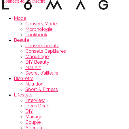
Connecte-toi
|
S'inscrire
Mode
Conseils Mode
Morphologie
Lookbook
Beauté
Conseils beauté
Conseils Capillaires
Maquillage
DIY Beauty
Nail Art
Secret d’ailleurs
Bien-être
Nutrition
Sport & Fitness
Lifestyle
Interview
Idées Déco
DIY
Mariage
Couple
Agenda