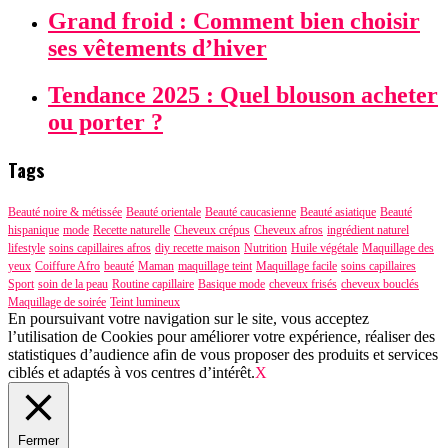
Grand froid : Comment bien choisir
ses vêtements d’hiver
Tendance 2025 : Quel blouson acheter
ou porter ?
Tags
Beauté noire & métissée
Beauté orientale
Beauté caucasienne
Beauté asiatique
Beauté
hispanique
mode
Recette naturelle
Cheveux crépus
Cheveux afros
ingrédient naturel
lifestyle
soins capillaires afros
diy recette maison
Nutrition
Huile végétale
Maquillage des
yeux
Coiffure Afro
beauté
Maman
maquillage teint
Maquillage facile
soins capillaires
Sport
soin de la peau
Routine capillaire
Basique mode
cheveux frisés
cheveux bouclés
Maquillage de soirée
Teint lumineux
En poursuivant votre navigation sur le site, vous acceptez
l’utilisation de Cookies pour améliorer votre expérience, réaliser des
statistiques d’audience afin de vous proposer des produits et services
ciblés et adaptés à vos centres d’intérêt.
X
Fermer