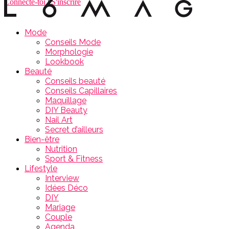
Connecte-toi
|
S'inscrire
Mode
Conseils Mode
Morphologie
Lookbook
Beauté
Conseils beauté
Conseils Capillaires
Maquillage
DIY Beauty
Nail Art
Secret d’ailleurs
Bien-être
Nutrition
Sport & Fitness
Lifestyle
Interview
Idées Déco
DIY
Mariage
Couple
Agenda