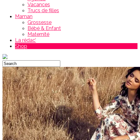
Vacances
Trucs de filles
Maman
Grossesse
Bébé & Enfant
Maternité
La rédac’
Shop