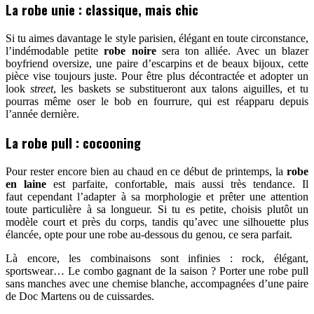
La robe unie : classique, mais chic
Si tu aimes davantage le style parisien, élégant en toute circonstance,
l’indémodable petite
robe noire
sera ton alliée. Avec un blazer
boyfriend oversize, une paire d’escarpins et de beaux bijoux, cette
pièce vise toujours juste. Pour être plus décontractée et adopter un
look
street
, les baskets se substitueront aux talons aiguilles, et tu
pourras même oser le bob en fourrure, qui est réapparu depuis
l’année dernière.
La robe pull : cocooning
Pour rester encore bien au chaud en ce début de printemps, la
robe
en laine
est parfaite, confortable, mais aussi très tendance. Il
faut cependant l’adapter à sa morphologie et prêter une attention
toute particulière à sa longueur. Si tu es petite, choisis plutôt un
modèle court et près du corps, tandis qu’avec une silhouette plus
élancée, opte pour une robe au-dessous du genou, ce sera parfait.
Là encore, les combinaisons sont infinies : rock, élégant,
sportswear… Le combo gagnant de la saison ? Porter une robe pull
sans manches avec une chemise blanche, accompagnées d’une paire
de Doc Martens ou de cuissardes.