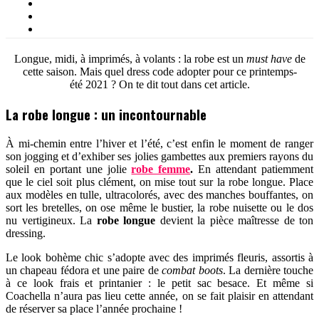
Longue, midi, à imprimés, à volants : la robe est un
must have
de
cette saison. Mais quel dress code adopter pour ce printemps-
été 2021 ? On te dit tout dans cet article.
La robe longue : un incontournable
À mi-chemin entre l’hiver et l’été, c’est enfin le moment de ranger
son jogging et d’exhiber ses jolies gambettes aux premiers rayons du
soleil en portant une jolie
robe femme
.
En attendant patiemment
que le ciel soit plus clément, on mise tout sur la robe longue. Place
aux modèles en tulle, ultracolorés, avec des manches bouffantes, on
sort les bretelles, on ose même le bustier, la robe nuisette ou le dos
nu vertigineux. La
robe longue
devient la pièce maîtresse de ton
dressing.
Le look bohème chic s’adopte avec des imprimés fleuris, assortis à
un chapeau fédora et une paire de
combat boots
. La dernière touche
à ce look frais et printanier : le petit sac besace. Et même si
Coachella n’aura pas lieu cette année, on se fait plaisir en attendant
de réserver sa place l’année prochaine !