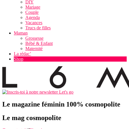
DIY
Mariage
Couple
Agenda
Vacances
Trucs de filles
Maman
Grossesse
Bébé & Enfant
Maternité
La rédac’
Shop
Let's go
Le magazine féminin 100% cosmopolite
Le mag cosmopolite