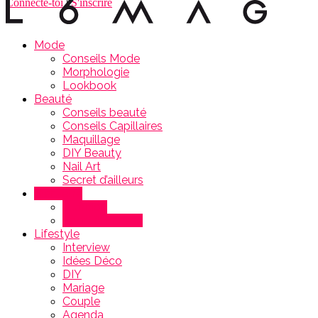
Connecte-toi
|
S'inscrire
Mode
Conseils Mode
Morphologie
Lookbook
Beauté
Conseils beauté
Conseils Capillaires
Maquillage
DIY Beauty
Nail Art
Secret d’ailleurs
Bien-être
Nutrition
Sport & Fitness
Lifestyle
Interview
Idées Déco
DIY
Mariage
Couple
Agenda