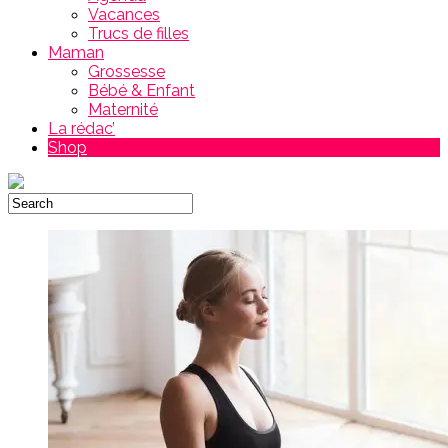
Vacances
Trucs de filles
Maman
Grossesse
Bébé & Enfant
Maternité
La rédac’
Shop