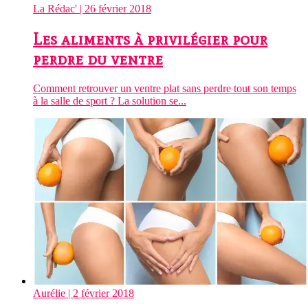
La Rédac'
| 26 février 2018
Les aliments à privilégier pour
perdre du ventre
Comment retrouver un ventre plat sans perdre tout son temps
à la salle de sport ? La solution se...
Aurélie
| 2 février 2018