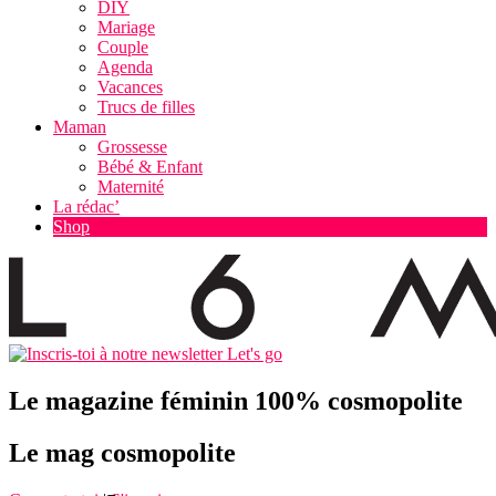
DIY
Mariage
Couple
Agenda
Vacances
Trucs de filles
Maman
Grossesse
Bébé & Enfant
Maternité
La rédac’
Shop
Let's go
Le magazine féminin 100% cosmopolite
Le mag cosmopolite