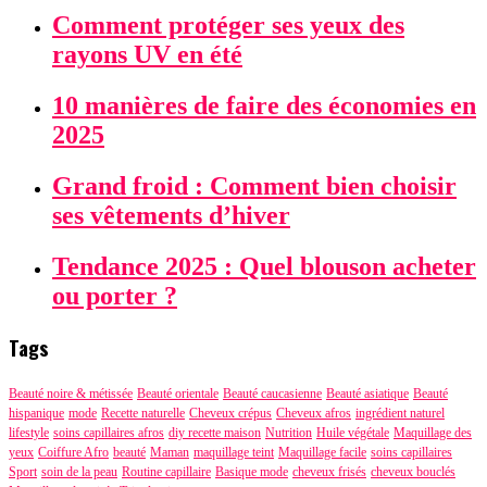
Comment protéger ses yeux des
rayons UV en été
10 manières de faire des économies en
2025
Grand froid : Comment bien choisir
ses vêtements d’hiver
Tendance 2025 : Quel blouson acheter
ou porter ?
Tags
Beauté noire & métissée
Beauté orientale
Beauté caucasienne
Beauté asiatique
Beauté
hispanique
mode
Recette naturelle
Cheveux crépus
Cheveux afros
ingrédient naturel
lifestyle
soins capillaires afros
diy recette maison
Nutrition
Huile végétale
Maquillage des
yeux
Coiffure Afro
beauté
Maman
maquillage teint
Maquillage facile
soins capillaires
Sport
soin de la peau
Routine capillaire
Basique mode
cheveux frisés
cheveux bouclés