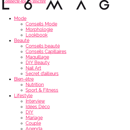
Connecte-toi
|
S'inscrire
Mode
Conseils Mode
Morphologie
Lookbook
Beauté
Conseils beauté
Conseils Capillaires
Maquillage
DIY Beauty
Nail Art
Secret d’ailleurs
Bien-être
Nutrition
Sport & Fitness
Lifestyle
Interview
Idées Déco
DIY
Mariage
Couple
Agenda