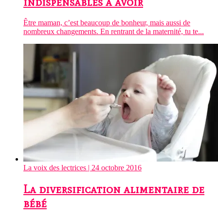
indispensables à avoir
Être maman, c’est beaucoup de bonheur, mais aussi de
nombreux changements. En rentrant de la maternité, tu te...
La voix des lectrices
| 24 octobre 2016
La diversification alimentaire de
bébé