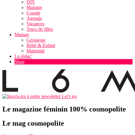
DIY
Mariage
Couple
Agenda
Vacances
Trucs de filles
Maman
Grossesse
Bébé & Enfant
Maternité
La rédac’
Shop
Let's go
Le magazine féminin 100% cosmopolite
Le mag cosmopolite