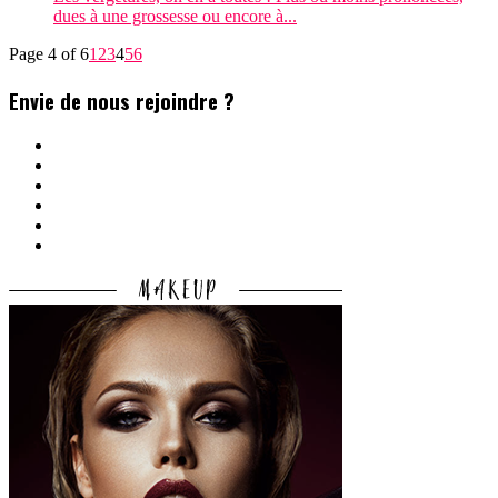
dues à une grossesse ou encore à...
Page 4 of 6
1
2
3
4
5
6
Envie de nous rejoindre ?