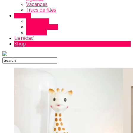
Vacances
Trucs de filles
Maman
Grossesse
Bébé & Enfant
Maternité
La rédac’
Shop