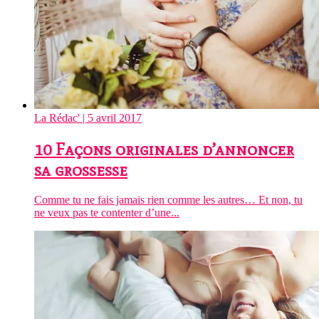
La Rédac'
| 5 avril 2017
10 Façons originales d’annoncer
sa grossesse
Comme tu ne fais jamais rien comme les autres… Et non, tu
ne veux pas te contenter d’une...