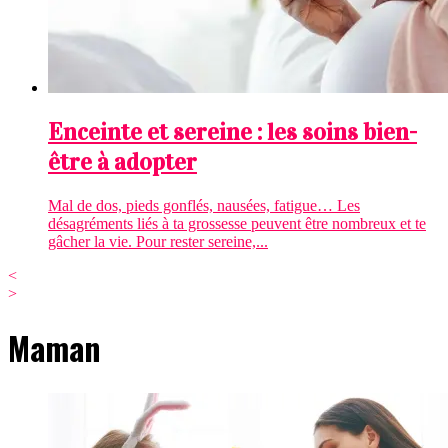
Enceinte et sereine : les soins bien-
être à adopter
Mal de dos, pieds gonflés, nausées, fatigue… Les
désagréments liés à ta grossesse peuvent être nombreux et te
gâcher la vie. Pour rester sereine,...
<
>
Maman