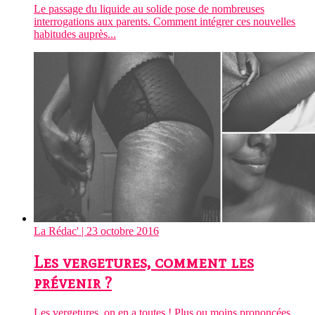
Le passage du liquide au solide pose de nombreuses
interrogations aux parents. Comment intégrer ces nouvelles
habitudes auprès...
La Rédac'
| 23 octobre 2016
Les vergetures, comment les
prévenir ?
Les vergetures, on en a toutes ! Plus ou moins prononcées,