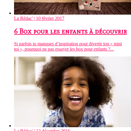
La Rédac'
| 10 février 2017
6 Box pour les enfants à découvrir
Si parfois tu manques d’inspiration pour divertir ton « mini
toi », pourquoi ne pas essayer les box pour enfants ?...
La Rédac'
| 12 décembre 2016