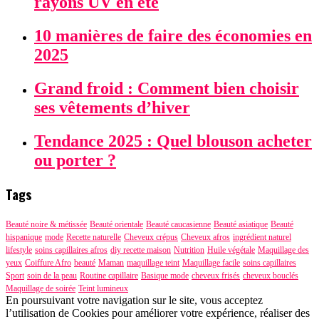
rayons UV en été
10 manières de faire des économies en
2025
Grand froid : Comment bien choisir
ses vêtements d’hiver
Tendance 2025 : Quel blouson acheter
ou porter ?
Tags
Beauté noire & métissée
Beauté orientale
Beauté caucasienne
Beauté asiatique
Beauté
hispanique
mode
Recette naturelle
Cheveux crépus
Cheveux afros
ingrédient naturel
lifestyle
soins capillaires afros
diy recette maison
Nutrition
Huile végétale
Maquillage des
yeux
Coiffure Afro
beauté
Maman
maquillage teint
Maquillage facile
soins capillaires
Sport
soin de la peau
Routine capillaire
Basique mode
cheveux frisés
cheveux bouclés
Maquillage de soirée
Teint lumineux
En poursuivant votre navigation sur le site, vous acceptez
l’utilisation de Cookies pour améliorer votre expérience, réaliser des