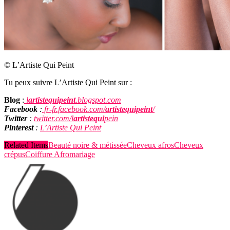
© L’Artiste Qui Peint
Tu peux suivre L’Artiste Qui Peint sur :
Blog
:
l
artistequipeint
.blogspot.com
Facebook
:
fr-fr.facebook.com/
artistequipeint
/
Twitter
:
twitter.com/l
artistequi
pein
Pinterest
:
L’Artiste Qui Peint
Related Items
Beauté noire & métissée
Cheveux afros
Cheveux
crépus
Coiffure Afro
mariage