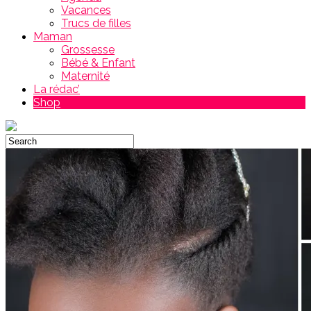
Vacances
Trucs de filles
Maman
Grossesse
Bébé & Enfant
Maternité
La rédac’
Shop