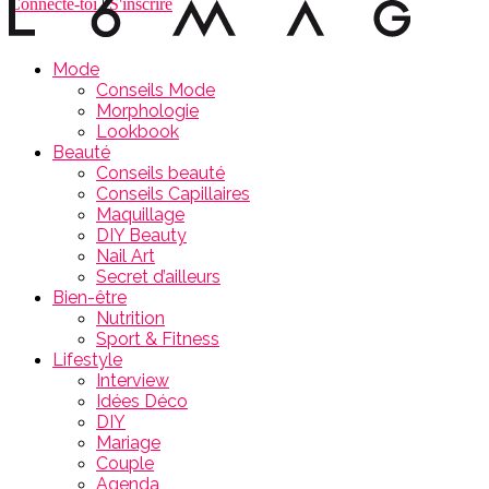
Connecte-toi
|
S'inscrire
Mode
Conseils Mode
Morphologie
Lookbook
Beauté
Conseils beauté
Conseils Capillaires
Maquillage
DIY Beauty
Nail Art
Secret d’ailleurs
Bien-être
Nutrition
Sport & Fitness
Lifestyle
Interview
Idées Déco
DIY
Mariage
Couple
Agenda