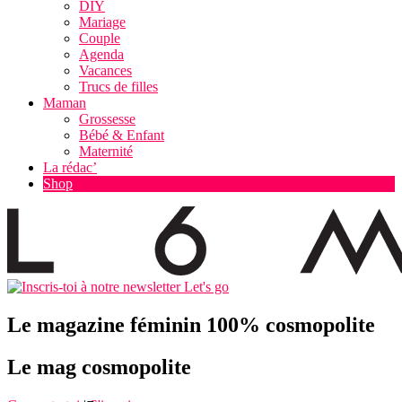
DIY
Mariage
Couple
Agenda
Vacances
Trucs de filles
Maman
Grossesse
Bébé & Enfant
Maternité
La rédac’
Shop
Let's go
Le magazine féminin 100% cosmopolite
Le mag cosmopolite