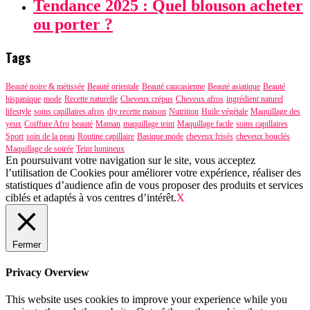
Tendance 2025 : Quel blouson acheter
ou porter ?
Tags
Beauté noire & métissée
Beauté orientale
Beauté caucasienne
Beauté asiatique
Beauté
hispanique
mode
Recette naturelle
Cheveux crépus
Cheveux afros
ingrédient naturel
lifestyle
soins capillaires afros
diy recette maison
Nutrition
Huile végétale
Maquillage des
yeux
Coiffure Afro
beauté
Maman
maquillage teint
Maquillage facile
soins capillaires
Sport
soin de la peau
Routine capillaire
Basique mode
cheveux frisés
cheveux bouclés
Maquillage de soirée
Teint lumineux
En poursuivant votre navigation sur le site, vous acceptez
l’utilisation de Cookies pour améliorer votre expérience, réaliser des
statistiques d’audience afin de vous proposer des produits et services
ciblés et adaptés à vos centres d’intérêt.
X
Fermer
Privacy Overview
This website uses cookies to improve your experience while you