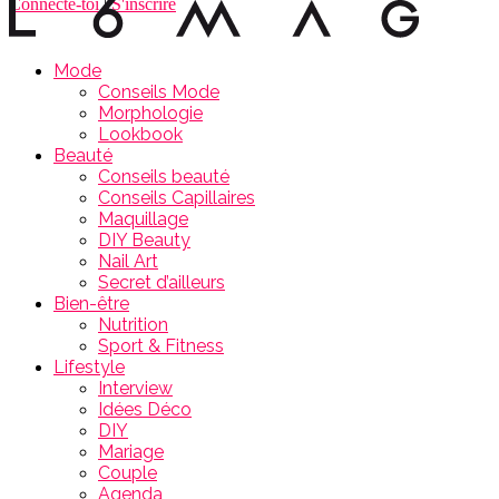
Connecte-toi
|
S'inscrire
Mode
Conseils Mode
Morphologie
Lookbook
Beauté
Conseils beauté
Conseils Capillaires
Maquillage
DIY Beauty
Nail Art
Secret d’ailleurs
Bien-être
Nutrition
Sport & Fitness
Lifestyle
Interview
Idées Déco
DIY
Mariage
Couple
Agenda