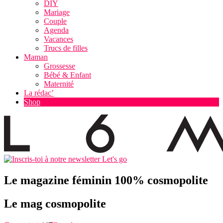
DIY
Mariage
Couple
Agenda
Vacances
Trucs de filles
Maman
Grossesse
Bébé & Enfant
Maternité
La rédac’
Shop
Let's go
Le magazine féminin 100% cosmopolite
Le mag cosmopolite