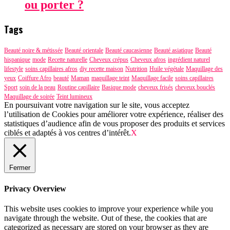
ou porter ?
Tags
Beauté noire & métissée
Beauté orientale
Beauté caucasienne
Beauté asiatique
Beauté
hispanique
mode
Recette naturelle
Cheveux crépus
Cheveux afros
ingrédient naturel
lifestyle
soins capillaires afros
diy recette maison
Nutrition
Huile végétale
Maquillage des
yeux
Coiffure Afro
beauté
Maman
maquillage teint
Maquillage facile
soins capillaires
Sport
soin de la peau
Routine capillaire
Basique mode
cheveux frisés
cheveux bouclés
Maquillage de soirée
Teint lumineux
En poursuivant votre navigation sur le site, vous acceptez
l’utilisation de Cookies pour améliorer votre expérience, réaliser des
statistiques d’audience afin de vous proposer des produits et services
ciblés et adaptés à vos centres d’intérêt.
X
Fermer
Privacy Overview
This website uses cookies to improve your experience while you
navigate through the website. Out of these, the cookies that are
categorized as necessary are stored on your browser as they are