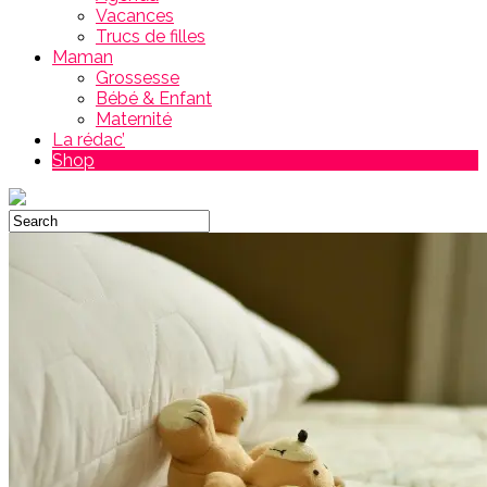
Vacances
Trucs de filles
Maman
Grossesse
Bébé & Enfant
Maternité
La rédac’
Shop