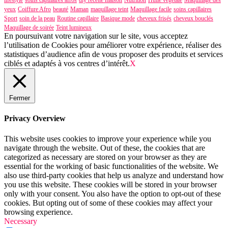
lifestyle
soins capillaires afros
diy recette maison
Nutrition
Huile végétale
Maquillage des
yeux
Coiffure Afro
beauté
Maman
maquillage teint
Maquillage facile
soins capillaires
Sport
soin de la peau
Routine capillaire
Basique mode
cheveux frisés
cheveux bouclés
Maquillage de soirée
Teint lumineux
En poursuivant votre navigation sur le site, vous acceptez
l’utilisation de Cookies pour améliorer votre expérience, réaliser des
statistiques d’audience afin de vous proposer des produits et services
ciblés et adaptés à vos centres d’intérêt.
X
Fermer
Privacy Overview
This website uses cookies to improve your experience while you
navigate through the website. Out of these, the cookies that are
categorized as necessary are stored on your browser as they are
essential for the working of basic functionalities of the website. We
also use third-party cookies that help us analyze and understand how
you use this website. These cookies will be stored in your browser
only with your consent. You also have the option to opt-out of these
cookies. But opting out of some of these cookies may affect your
browsing experience.
Necessary