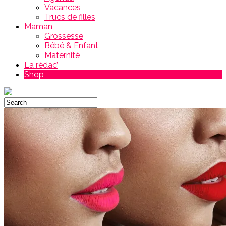
Vacances
Trucs de filles
Maman
Grossesse
Bébé & Enfant
Maternité
La rédac’
Shop