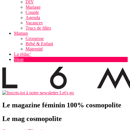
DIY
Mariage
Couple
Agenda
Vacances
Trucs de filles
Maman
Grossesse
Bébé & Enfant
Maternité
La rédac’
Shop
Let's go
Le magazine féminin 100% cosmopolite
Le mag cosmopolite