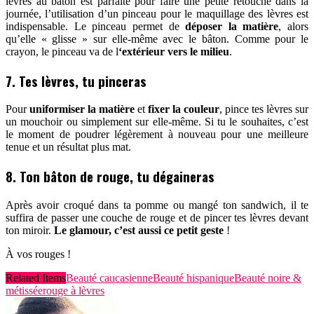
lèvres au bâton est parfaite pour faire une petite retouche dans la
journée, l’utilisation d’un pinceau pour le maquillage des lèvres est
indispensable. Le pinceau permet de
déposer la matière
, alors
qu’elle « glisse » sur elle-même avec le bâton. Comme pour le
crayon, le pinceau va de l
‘extérieur vers le milieu
.
7. Tes lèvres, tu pinceras
Pour
uniformiser la matière
et
fixer la couleur
, pince tes lèvres sur
un mouchoir ou simplement sur elle-même. Si tu le souhaites, c’est
le moment de poudrer légèrement à nouveau pour une meilleure
tenue et un résultat plus mat.
8. Ton bâton de rouge, tu dégaineras
Après avoir croqué dans ta pomme ou mangé ton sandwich, il te
suffira de passer une couche de rouge et de pincer tes lèvres devant
ton miroir.
Le glamour, c’est aussi ce petit geste
!
À vos rouges !
Related Items
Beauté caucasienne
Beauté hispanique
Beauté noire &
métissée
rouge à lèvres