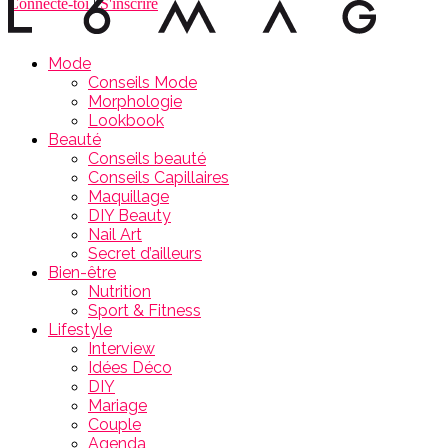
Connecte-toi
|
S'inscrire
Mode
Conseils Mode
Morphologie
Lookbook
Beauté
Conseils beauté
Conseils Capillaires
Maquillage
DIY Beauty
Nail Art
Secret d’ailleurs
Bien-être
Nutrition
Sport & Fitness
Lifestyle
Interview
Idées Déco
DIY
Mariage
Couple
Agenda