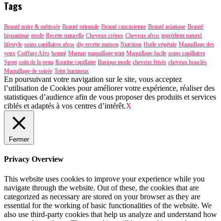
Tags
Beauté noire & métissée
Beauté orientale
Beauté caucasienne
Beauté asiatique
Beauté
hispanique
mode
Recette naturelle
Cheveux crépus
Cheveux afros
ingrédient naturel
lifestyle
soins capillaires afros
diy recette maison
Nutrition
Huile végétale
Maquillage des
yeux
Coiffure Afro
beauté
Maman
maquillage teint
Maquillage facile
soins capillaires
Sport
soin de la peau
Routine capillaire
Basique mode
cheveux frisés
cheveux bouclés
Maquillage de soirée
Teint lumineux
En poursuivant votre navigation sur le site, vous acceptez
l’utilisation de Cookies pour améliorer votre expérience, réaliser des
statistiques d’audience afin de vous proposer des produits et services
ciblés et adaptés à vos centres d’intérêt.
X
Fermer
Privacy Overview
This website uses cookies to improve your experience while you
navigate through the website. Out of these, the cookies that are
categorized as necessary are stored on your browser as they are
essential for the working of basic functionalities of the website. We
also use third-party cookies that help us analyze and understand how