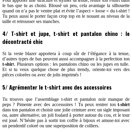
Pour apporter une structure et styliser sa tenue, rentre ton t-shirt dans
le bas que tu as choisi. Blousé un peu, cela avantage la silhouette
quand on n’a pas le ventre plat et évite l’aspect « loose » du t-shirt !
Tu peux aussi le porter façon crop top en le nouant au niveau de la
taille et retrousser ses manches.
4/ T-shirt et jupe, t-shirt et pantalon chino : le
décontracté chic
Si la veste blazer apportera à coup sûr de l’élégance à ta tenue,
d’autres types de bas peuvent aussi accompagner à la perfection ton
t-shir
t. Plusieurs options : les pantalons chino ou les jupes en tulle.
Et si tu veux quelque chose de plus trendy, oriente-toi vers des
pièces colorées ou avec de jolis imprimés !
5/ Agrémenter le t-shirt avec des accessoires
Tu trouves que l’assemblage t-shirt et pantalon noir manque de
peps ? Pimente avec des accessoires ! Tu peux rentrer ton
t-shirt
dans ton pantalon et choisir une jolie ceinture avec un sigle imposant
ou, autre alternative, un joli foulard à porter autour du cou, et le tour
est joué. N’hésite pas à sortir ton coffre à bijoux et amuse-toi avec
un pendentif coloré ou une superposition de colliers.