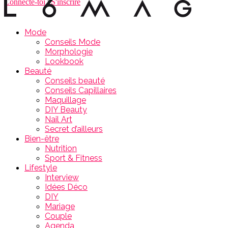
Connecte-toi
|
S'inscrire
Mode
Conseils Mode
Morphologie
Lookbook
Beauté
Conseils beauté
Conseils Capillaires
Maquillage
DIY Beauty
Nail Art
Secret d’ailleurs
Bien-être
Nutrition
Sport & Fitness
Lifestyle
Interview
Idées Déco
DIY
Mariage
Couple
Agenda