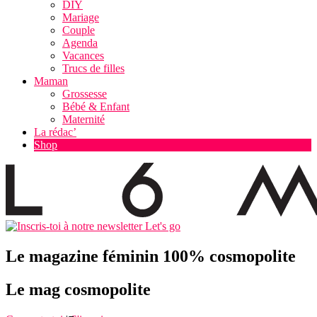
DIY
Mariage
Couple
Agenda
Vacances
Trucs de filles
Maman
Grossesse
Bébé & Enfant
Maternité
La rédac’
Shop
Let's go
Le magazine féminin 100% cosmopolite
Le mag cosmopolite