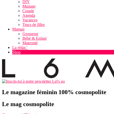
DIY
Mariage
Couple
Agenda
Vacances
Trucs de filles
Maman
Grossesse
Bébé & Enfant
Maternité
La rédac’
Shop
Let's go
Le magazine féminin 100% cosmopolite
Le mag cosmopolite