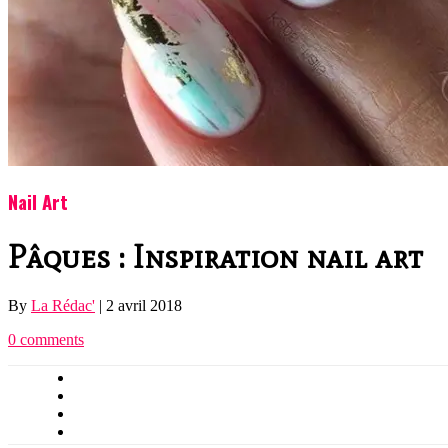
Nail Art
Pâques : Inspiration nail art
By
La Rédac'
|
2 avril 2018
0 comments