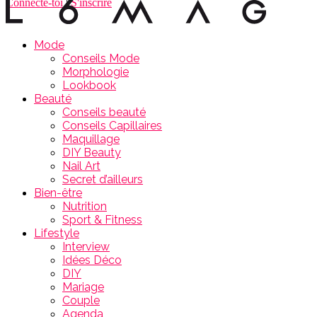
Connecte-toi
|
S'inscrire
Mode
Conseils Mode
Morphologie
Lookbook
Beauté
Conseils beauté
Conseils Capillaires
Maquillage
DIY Beauty
Nail Art
Secret d’ailleurs
Bien-être
Nutrition
Sport & Fitness
Lifestyle
Interview
Idées Déco
DIY
Mariage
Couple
Agenda