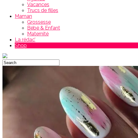
Vacances
Trucs de filles
Maman
Grossesse
Bébé & Enfant
Maternité
La rédac’
Shop