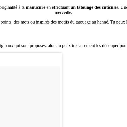
iginalité à ta
manucure
en effectuant
un tatouage des cuticule
s. Un
merveille.
points, des mots ou inspirés des motifs du tatouage au henné. Tu peux l
ginaux qui sont proposés, alors tu peux très aisément les découper pour l