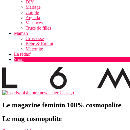
DIY
Mariage
Couple
Agenda
Vacances
Trucs de filles
Maman
Grossesse
Bébé & Enfant
Maternité
La rédac’
Shop
Let's go
Le magazine féminin 100% cosmopolite
Le mag cosmopolite