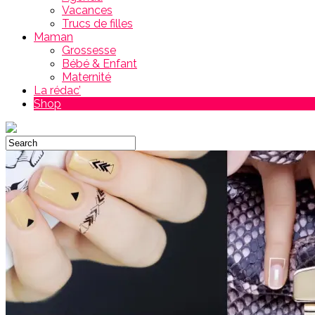
Vacances
Trucs de filles
Maman
Grossesse
Bébé & Enfant
Maternité
La rédac’
Shop