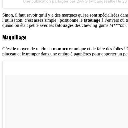
Une publication partagée par BANG (@bangseattle)
le
23 
Sinon, il faut savoir qu’il y a des marques qui se sont spécialisées dan
l’utilisation, c’est assez simple : positionne le
tatouage
à l’envers où t
quand on était petite avec les
tatouages
des chewing-gums
M***bar
.
Maquillage
C’est le moyen de rendre ta
manucure
unique et de faire des folies !
pinceau et le tremper dans une ombre à paupières pour apporter un pe