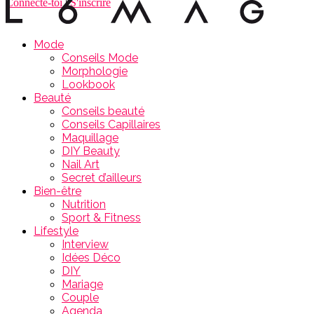
Connecte-toi
|
S'inscrire
Mode
Conseils Mode
Morphologie
Lookbook
Beauté
Conseils beauté
Conseils Capillaires
Maquillage
DIY Beauty
Nail Art
Secret d’ailleurs
Bien-être
Nutrition
Sport & Fitness
Lifestyle
Interview
Idées Déco
DIY
Mariage
Couple
Agenda