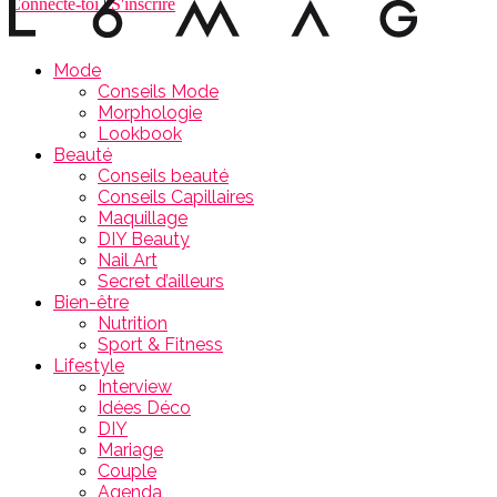
Connecte-toi
|
S'inscrire
Mode
Conseils Mode
Morphologie
Lookbook
Beauté
Conseils beauté
Conseils Capillaires
Maquillage
DIY Beauty
Nail Art
Secret d’ailleurs
Bien-être
Nutrition
Sport & Fitness
Lifestyle
Interview
Idées Déco
DIY
Mariage
Couple
Agenda