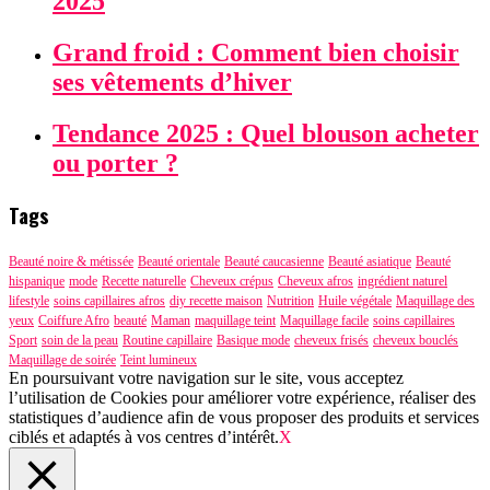
2025
Grand froid : Comment bien choisir
ses vêtements d’hiver
Tendance 2025 : Quel blouson acheter
ou porter ?
Tags
Beauté noire & métissée
Beauté orientale
Beauté caucasienne
Beauté asiatique
Beauté
hispanique
mode
Recette naturelle
Cheveux crépus
Cheveux afros
ingrédient naturel
lifestyle
soins capillaires afros
diy recette maison
Nutrition
Huile végétale
Maquillage des
yeux
Coiffure Afro
beauté
Maman
maquillage teint
Maquillage facile
soins capillaires
Sport
soin de la peau
Routine capillaire
Basique mode
cheveux frisés
cheveux bouclés
Maquillage de soirée
Teint lumineux
En poursuivant votre navigation sur le site, vous acceptez
l’utilisation de Cookies pour améliorer votre expérience, réaliser des
statistiques d’audience afin de vous proposer des produits et services
ciblés et adaptés à vos centres d’intérêt.
X