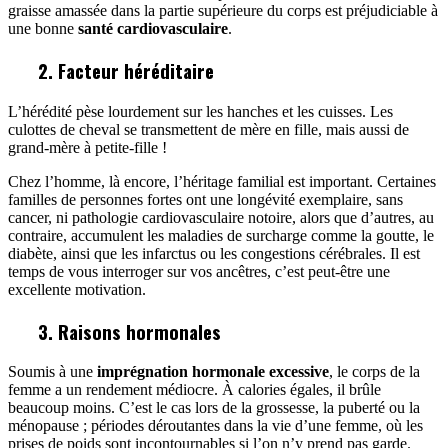
graisse amassée dans la partie supérieure du corps est préjudiciable à
une bonne
santé cardiovasculaire
.
2. Facteur héréditaire
L’hérédité pèse lourdement sur les hanches et les cuisses. Les
culottes de cheval se transmettent de mère en fille, mais aussi de
grand-mère à petite-fille !
Chez l’homme, là encore, l’héritage familial est important. Certaines
familles de personnes fortes ont une longévité exemplaire, sans
cancer, ni pathologie cardiovasculaire notoire, alors que d’autres, au
contraire, accumulent les maladies de surcharge comme la goutte, le
diabète, ainsi que les infarctus ou les congestions cérébrales. Il est
temps de vous interroger sur vos ancêtres, c’est peut-être une
excellente motivation.
3. Raisons hormonales
Soumis à une
imprégnation hormonale excessive
, le corps de la
femme a un rendement médiocre. À calories égales, il brûle
beaucoup moins. C’est le cas lors de la grossesse, la puberté ou la
ménopause ; périodes déroutantes dans la vie d’une femme, où les
prises de poids sont incontournables si l’on n’y prend pas garde.