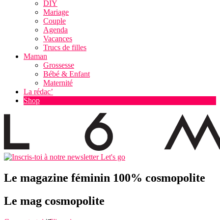
DIY
Mariage
Couple
Agenda
Vacances
Trucs de filles
Maman
Grossesse
Bébé & Enfant
Maternité
La rédac’
Shop
Let's go
Le magazine féminin 100% cosmopolite
Le mag cosmopolite