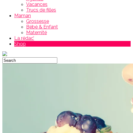
Vacances
Trucs de filles
Maman
Grossesse
Bébé & Enfant
Maternité
La rédac’
Shop