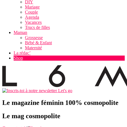
DIY
Mariage
Couple
Agenda
Vacances
Trucs de filles
Maman
Grossesse
Bébé & Enfant
Maternité
La rédac’
Shop
Let's go
Le magazine féminin 100% cosmopolite
Le mag cosmopolite