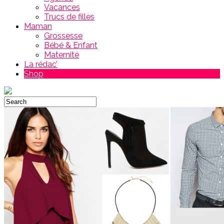
Vacances
Trucs de filles
Maman
Grossesse
Bébé & Enfant
Maternité
La rédac’
Shop