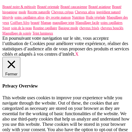
Beauté noire & métissée
Beauté orientale
Beauté caucasienne
Beauté asiatique
Beauté
hispanique
mode
Recette naturelle
Cheveux crépus
Cheveux afros
ingrédient naturel
lifestyle
soins capillaires afros
diy recette maison
Nutrition
Huile végétale
Maquillage des
yeux
Coiffure Afro
beauté
Maman
maquillage teint
Maquillage facile
soins capillaires
Sport
soin de la peau
Routine capillaire
Basique mode
cheveux frisés
cheveux bouclés
Maquillage de soirée
Teint lumineux
En poursuivant votre navigation sur le site, vous acceptez
l’utilisation de Cookies pour améliorer votre expérience, réaliser des
statistiques d’audience afin de vous proposer des produits et services
ciblés et adaptés à vos centres d’intérêt.
X
Fermer
Privacy Overview
This website uses cookies to improve your experience while you
navigate through the website. Out of these, the cookies that are
categorized as necessary are stored on your browser as they are
essential for the working of basic functionalities of the website. We
also use third-party cookies that help us analyze and understand how
you use this website. These cookies will be stored in your browser
only with your consent. You also have the option to opt-out of these