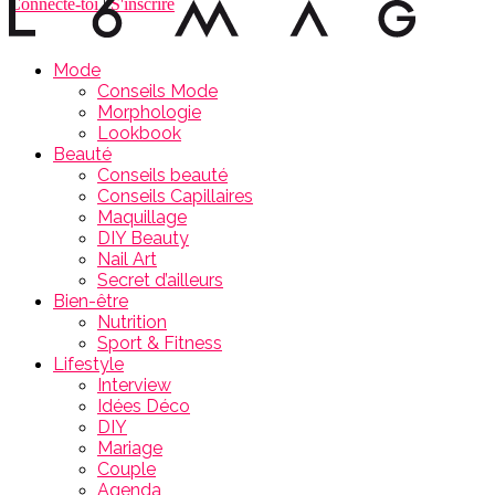
Connecte-toi
|
S'inscrire
Mode
Conseils Mode
Morphologie
Lookbook
Beauté
Conseils beauté
Conseils Capillaires
Maquillage
DIY Beauty
Nail Art
Secret d’ailleurs
Bien-être
Nutrition
Sport & Fitness
Lifestyle
Interview
Idées Déco
DIY
Mariage
Couple
Agenda