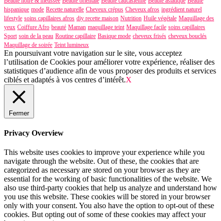
Beauté noire & métissée
Beauté orientale
Beauté caucasienne
Beauté asiatique
Beauté
hispanique
mode
Recette naturelle
Cheveux crépus
Cheveux afros
ingrédient naturel
lifestyle
soins capillaires afros
diy recette maison
Nutrition
Huile végétale
Maquillage des
yeux
Coiffure Afro
beauté
Maman
maquillage teint
Maquillage facile
soins capillaires
Sport
soin de la peau
Routine capillaire
Basique mode
cheveux frisés
cheveux bouclés
Maquillage de soirée
Teint lumineux
En poursuivant votre navigation sur le site, vous acceptez
l’utilisation de Cookies pour améliorer votre expérience, réaliser des
statistiques d’audience afin de vous proposer des produits et services
ciblés et adaptés à vos centres d’intérêt.
X
Fermer
Privacy Overview
This website uses cookies to improve your experience while you
navigate through the website. Out of these, the cookies that are
categorized as necessary are stored on your browser as they are
essential for the working of basic functionalities of the website. We
also use third-party cookies that help us analyze and understand how
you use this website. These cookies will be stored in your browser
only with your consent. You also have the option to opt-out of these
cookies. But opting out of some of these cookies may affect your