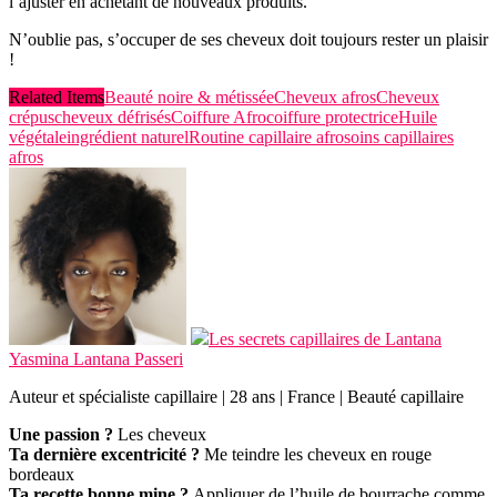
l’ajuster en achetant de nouveaux produits.
N’oublie pas, s’occuper de ses cheveux doit toujours rester un plaisir
!
Related Items
Beauté noire & métissée
Cheveux afros
Cheveux
crépus
cheveux défrisés
Coiffure Afro
coiffure protectrice
Huile
végétale
ingrédient naturel
Routine capillaire afro
soins capillaires
afros
Les secrets capillaires de Lantana
Yasmina Lantana Passeri
Auteur et spécialiste capillaire | 28 ans | France | Beauté capillaire
Une passion ?
Les cheveux
Ta dernière excentricité ?
Me teindre les cheveux en rouge
bordeaux
Ta recette bonne mine ?
Appliquer de l’huile de bourrache comme