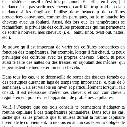
Ce troisième conseil m’est très personnel. En effet, en hiver, j’ai
tendance à ne pas sortir mes cheveux, car il fait trop froid et cela a
tendance à les fragiliser. J’utilise donc beaucoup de coiffures
protectrices couvrantes, comme des perruques, ou je m’attache les
cheveux avec un foulard. Aussi, dès lors que les températures se
réchauffent, je privilégie des coiffures protectrices qui me permettent
de sortir à nouveau mes cheveux (i. e. : bantu-knot, twist-out, nattes,
etc.).
Je trouve qu’il est important de varier ses coiffures protectrices en
fonction des températures. Par exemple, lorsqu’il fait chaud, tu peux
privilégier des coiffures avec tes propres cheveux. Sinon, tu peux
aussi te faire des nattes ou des tresses, en rajoutant des mèches, qui
te permettent de bien aérer ton cuir chevelu.
Dans tous les cas, je te déconseille de porter des tissages fermés ou
des perruques durant un laps de temps trop important (i. e. plus de 3
semaines). Cela est valable en hiver, et particulièrement lorsqu’il fait
chaud. Il est nécessaire d’aérer ses cheveux et son cuir chevelu
régulièrement pour éviter l’apparition de problèmes capillaires.
Voilà ! J’espère que ces trois conseils te permettront d’adapter ta
routine capillaire à ces températures printanières. Dans tous les cas,
sache que, si les produits que tu utilises durant ta routine capillaire
hivernale te conviennent, tu ne dois en aucun cas te sentir obligée de