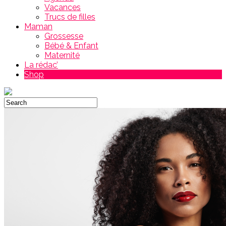
Vacances
Trucs de filles
Maman
Grossesse
Bébé & Enfant
Maternité
La rédac’
Shop