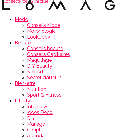
Connecte-toi
|
S'inscrire
Mode
Conseils Mode
Morphologie
Lookbook
Beauté
Conseils beauté
Conseils Capillaires
Maquillage
DIY Beauty
Nail Art
Secret d’ailleurs
Bien-être
Nutrition
Sport & Fitness
Lifestyle
Interview
Idées Déco
DIY
Mariage
Couple
Agenda