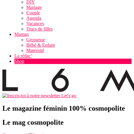
DIY
Mariage
Couple
Agenda
Vacances
Trucs de filles
Maman
Grossesse
Bébé & Enfant
Maternité
La rédac’
Shop
Let's go
Le magazine féminin 100% cosmopolite
Le mag cosmopolite