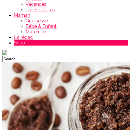
Vacances
Trucs de filles
Maman
Grossesse
Bébé & Enfant
Maternité
La rédac’
Shop