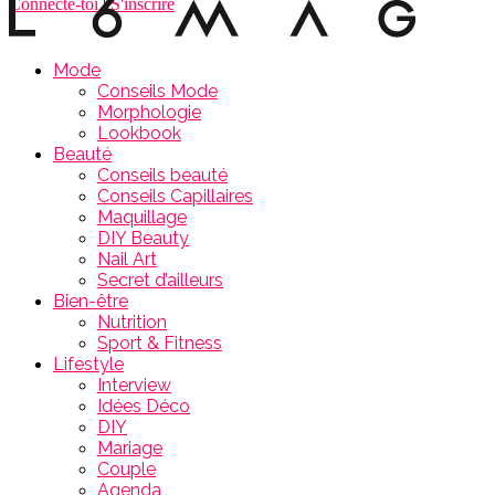
Connecte-toi
|
S'inscrire
Mode
Conseils Mode
Morphologie
Lookbook
Beauté
Conseils beauté
Conseils Capillaires
Maquillage
DIY Beauty
Nail Art
Secret d’ailleurs
Bien-être
Nutrition
Sport & Fitness
Lifestyle
Interview
Idées Déco
DIY
Mariage
Couple
Agenda