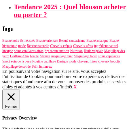
Tendance 2025 : Quel blouson acheter
ou porter ?
Tags
Beauté noire & métissée
Beauté orientale
Beauté caucasienne
Beauté asiatique
Beauté
hispanique
mode
Recette naturelle
Cheveux crépus
Cheveux afros
ingrédient naturel
lifestyle
soins capillaires afros
diy recette maison
Nutrition
Huile végétale
Maquillage des
yeux
Coiffure Afro
beauté
Maman
maquillage teint
Maquillage facile
soins capillaires
Sport
soin de la peau
Routine capillaire
Basique mode
cheveux frisés
cheveux bouclés
Maquillage de soirée
Teint lumineux
En poursuivant votre navigation sur le site, vous acceptez
l’utilisation de Cookies pour améliorer votre expérience, réaliser des
statistiques d’audience afin de vous proposer des produits et services
ciblés et adaptés à vos centres d’intérêt.
X
Fermer
Privacy Overview