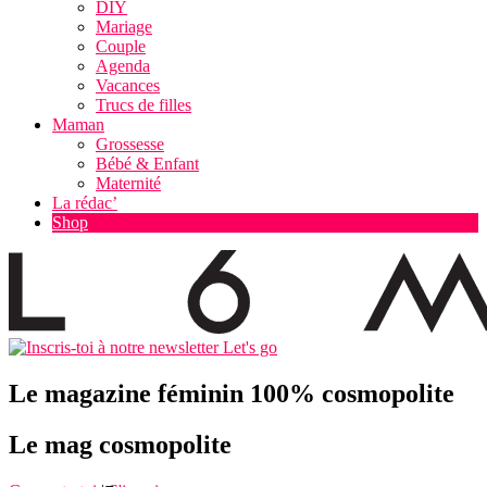
DIY
Mariage
Couple
Agenda
Vacances
Trucs de filles
Maman
Grossesse
Bébé & Enfant
Maternité
La rédac’
Shop
Let's go
Le magazine féminin 100% cosmopolite
Le mag cosmopolite