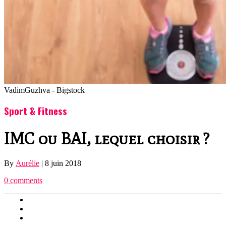
VadimGuzhva - Bigstock
Sport & Fitness
IMC ou BAI, lequel choisir ?
By
Aurélie
|
8 juin 2018
0 comments