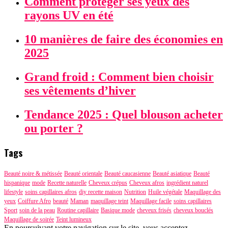
Comment protéger ses yeux des
rayons UV en été
10 manières de faire des économies en
2025
Grand froid : Comment bien choisir
ses vêtements d’hiver
Tendance 2025 : Quel blouson acheter
ou porter ?
Tags
Beauté noire & métissée
Beauté orientale
Beauté caucasienne
Beauté asiatique
Beauté
hispanique
mode
Recette naturelle
Cheveux crépus
Cheveux afros
ingrédient naturel
lifestyle
soins capillaires afros
diy recette maison
Nutrition
Huile végétale
Maquillage des
yeux
Coiffure Afro
beauté
Maman
maquillage teint
Maquillage facile
soins capillaires
Sport
soin de la peau
Routine capillaire
Basique mode
cheveux frisés
cheveux bouclés
Maquillage de soirée
Teint lumineux
En poursuivant votre navigation sur le site, vous acceptez