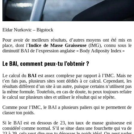
Eldar Nurkovic – Bigstock
Pour avoir de meilleurs résultats, d’autres moyens ont été mis en
place, dont l’
Indice de Masse Graisseuse
(IMG), connu sous le
diminutif BAI de l’expression anglaise « Body Adiposity Index »
Le BAI, comment peux-tu l’obtenir ?
Le calcul du
BAI
est assez complexe par rapport à l’IMC. Mais ne
t’en fais pas, plusieurs sites sont dédiés à ce calcul. Cependant, les
résultats diffèrent d’un site à un autre, puisque certains n’utilisent pas
la même formule. Toutefois, en cas de doute, tu peux toujours refaire
le calcul sur plusieurs sites et utiliser le résultat qui se répète.
Comme pour l’IMC, le BAI a plusieurs paliers qui te permettent de
classer ton poids.
Si le BAI est en dessous de 23, ton taux de masse graisseuse est
considéré comme normal. S’il se situe dans une fourchette qui va de
23 à 29, cela veut dire que tu dépasses le poids idéal. On peut parler