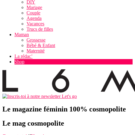
DIY
Mariage
Couple
Agenda
Vacances
Trucs de filles
Maman
Grossesse
Bébé & Enfant
Maternité
La rédac’
Shop
Let's go
Le magazine féminin 100% cosmopolite
Le mag cosmopolite