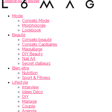
Connecte-toi
|
S'inscrire
Mode
Conseils Mode
Morphologie
Lookbook
Beauté
Conseils beauté
Conseils Capillaires
Maquillage
DIY Beauty
Nail Art
Secret d’ailleurs
Bien-être
Nutrition
Sport & Fitness
Lifestyle
Interview
Idées Déco
DIY
Mariage
Couple
Agenda