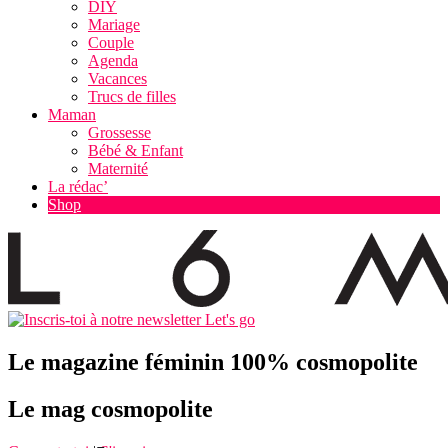
DIY
Mariage
Couple
Agenda
Vacances
Trucs de filles
Maman
Grossesse
Bébé & Enfant
Maternité
La rédac’
Shop
Let's go
Le magazine féminin 100% cosmopolite
Le mag cosmopolite