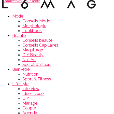
Connecte-toi
|
S'inscrire
Mode
Conseils Mode
Morphologie
Lookbook
Beauté
Conseils beauté
Conseils Capillaires
Maquillage
DIY Beauty
Nail Art
Secret d’ailleurs
Bien-être
Nutrition
Sport & Fitness
Lifestyle
Interview
Idées Déco
DIY
Mariage
Couple
Agenda