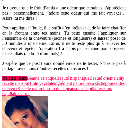
Je t’avoue que le fruit d’amla a une odeur que certaines n’apprécient
pas ; personnellement, j’adore cette odeur qui me fait voyager…
Alors, tu me diras !
Pour appliquer l’huile, il te suffit d’en prélever et de la faire chauffer
en la frottant entre tes mains. Tu peux ensuite l’appliquer sur
l’ensemble de ta chevelure (racines et longueurs) et laisser poser de
30 minutes à une heure. Enfin, il ne te reste plus qu’à te laver les
cheveux et répéter l’opération 1 à 2 fois par semaine pour observer
les résultats (au bout d’un mois) !
J’espère que ce post t’aura donné envie de le tester. N’hésite pas à
partager avec nous d’autres recettes ou astuces !
Related Items
Beauté asiatique
Beauté hispanique
Beauté orientale
diy
recette maison
Huile végétale
ingrédient naturel
peau sèche
pousse des
cheveux
Recette naturelle
soin de la peau
soins capillaires
soins
capillaires afros