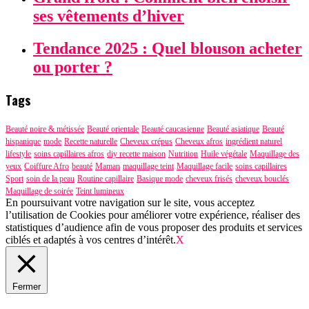
ses vêtements d’hiver
Tendance 2025 : Quel blouson acheter
ou porter ?
Tags
Beauté noire & métissée
Beauté orientale
Beauté caucasienne
Beauté asiatique
Beauté
hispanique
mode
Recette naturelle
Cheveux crépus
Cheveux afros
ingrédient naturel
lifestyle
soins capillaires afros
diy recette maison
Nutrition
Huile végétale
Maquillage des
yeux
Coiffure Afro
beauté
Maman
maquillage teint
Maquillage facile
soins capillaires
Sport
soin de la peau
Routine capillaire
Basique mode
cheveux frisés
cheveux bouclés
Maquillage de soirée
Teint lumineux
En poursuivant votre navigation sur le site, vous acceptez
l’utilisation de Cookies pour améliorer votre expérience, réaliser des
statistiques d’audience afin de vous proposer des produits et services
ciblés et adaptés à vos centres d’intérêt.
X
Fermer