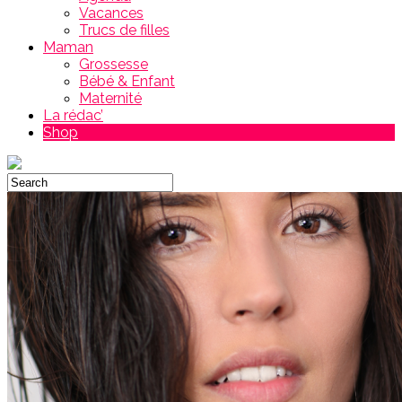
Vacances
Trucs de filles
Maman
Grossesse
Bébé & Enfant
Maternité
La rédac’
Shop