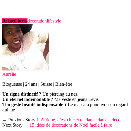
Related Items
décoration
lifestyle
Aurélie
Blogueuse | 24 ans | Suisse | Bien-être
Un signe distinctif ?
Un piercing au nez
Un éternel indémodable ?
Ma veste en jeans Levis
Ton geste beauté indispensable ?
Le mascara pour avoir un regard
qui tue
← Previous Story
L’Afrique, c’est chic et tendance dans la déco
Next Story →
15 idées de décorations de Noël facile à faire