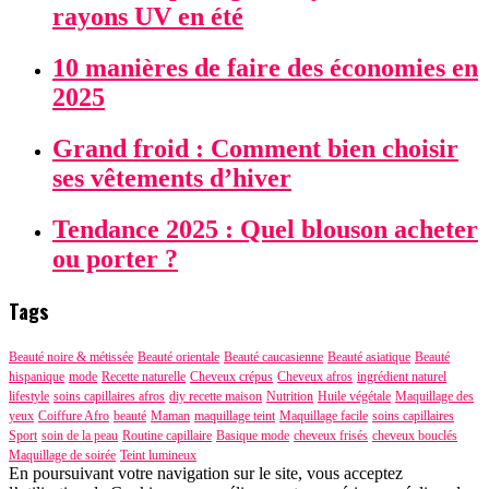
rayons UV en été
10 manières de faire des économies en
2025
Grand froid : Comment bien choisir
ses vêtements d’hiver
Tendance 2025 : Quel blouson acheter
ou porter ?
Tags
Beauté noire & métissée
Beauté orientale
Beauté caucasienne
Beauté asiatique
Beauté
hispanique
mode
Recette naturelle
Cheveux crépus
Cheveux afros
ingrédient naturel
lifestyle
soins capillaires afros
diy recette maison
Nutrition
Huile végétale
Maquillage des
yeux
Coiffure Afro
beauté
Maman
maquillage teint
Maquillage facile
soins capillaires
Sport
soin de la peau
Routine capillaire
Basique mode
cheveux frisés
cheveux bouclés
Maquillage de soirée
Teint lumineux
En poursuivant votre navigation sur le site, vous acceptez