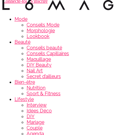
Connecte-toi
|
S'inscrire
Mode
Conseils Mode
Morphologie
Lookbook
Beauté
Conseils beauté
Conseils Capillaires
Maquillage
DIY Beauty
Nail Art
Secret d’ailleurs
Bien-être
Nutrition
Sport & Fitness
Lifestyle
Interview
Idées Déco
DIY
Mariage
Couple
Agenda