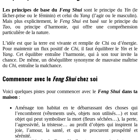
Les principes de base du
Feng Shui
sont le principe du
Yin
(le
lâcher-prise ou le féminin) et celui du
Yang
(l’agir ou le masculin).
Mais plus explicitement, le
Feng Shui
est basé sur le principe du
Tao
, ou principe d’harmonie, qui offre une compréhension
particulière de la nature.
L’idée est que la terre est vivante et remplie de Chi ou d’énergie.
Pour maintenir un flux positif de
Chi
, il faut équilibrer le
Yin
et le
Yang
. Cet équilibre entraîne l’harmonie, qui à son tour invite la
chance. De même, un déséquilibre synonyme de mauvaise maîtrise
du
Chi
, entraîne la malchance.
Commencer avec le
Feng Shui
chez soi
Voici quelques pistes pour commencer avec le
Feng Shui
dans ta
maison
:
Aménage ton habitat en te débarrassant des choses qui
l’encombrent (vêtements usés, objets non utilisés…) et tout
objet qui peut symboliser la mort (fleurs séchées…), la perte,
l’agressivité, la tristesse… au profit d’objets qui inspirent la
joie, l’amour, la santé, et qui te procurent prospérité et
sérénité.