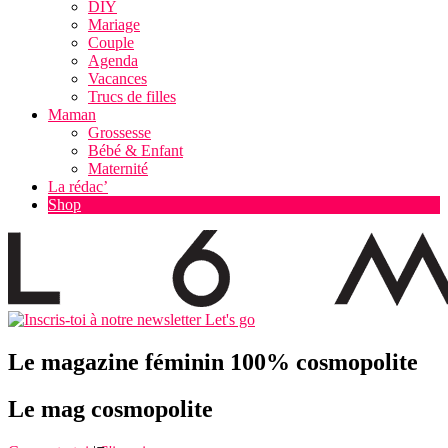
DIY
Mariage
Couple
Agenda
Vacances
Trucs de filles
Maman
Grossesse
Bébé & Enfant
Maternité
La rédac’
Shop
Let's go
Le magazine féminin 100% cosmopolite
Le mag cosmopolite