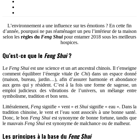
L’environnement a une influence sur tes émotions ? En cette fin
d’année, pourquoi ne pas réaménager un peu l’intérieur de ta maison
selon les
règles du
Fen
g Shui
pour entamer 2018 sous les meilleurs
hospices.
Qu’est-ce que le
Feng Shui
?
Le
Feng Shui
est une science et un art ancestral chinois. Il t’enseigne
comment équilibrer l’énergie vitale (le
Chi
) dans un espace donné
(maison, bureau, jardin…), afin d’assurer harmonie et abondance
aux gens qui y résident. C’est à la fois une forme de sagesse, un
emploi judicieux des vibrations de l’univers, un mélange entre
symbolisme, tradition et bon sens.
Littéralement,
Feng
signifie « vent » et
Shui
signifie « eau ». Dans la
tradition chinoise, le vent et l’eau sont associés à une bonne santé.
Donc, le bon
Feng Shui
est synonyme de bonne fortune, tandis que
le mauvais
Feng Shui
est synonyme de malchance ou de malheur.
Les principes à la base du
Feng Shui