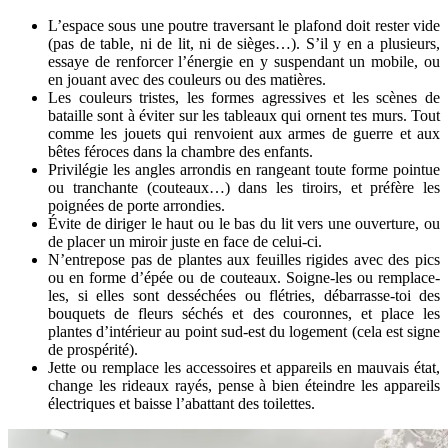
L’espace sous une poutre traversant le plafond doit rester vide
(pas de table, ni de lit, ni de sièges…). S’il y en a plusieurs,
essaye de renforcer l’énergie en y suspendant un mobile, ou
en jouant avec des couleurs ou des matières.
Les couleurs tristes, les formes agressives et les scènes de
bataille sont à éviter sur les tableaux qui ornent tes murs. Tout
comme les jouets qui renvoient aux armes de guerre et aux
bêtes féroces dans la chambre des enfants.
Privilégie les angles arrondis en rangeant toute forme pointue
ou tranchante (couteaux…) dans les tiroirs, et préfère les
poignées de porte arrondies.
Évite de diriger le haut ou le bas du lit vers une ouverture, ou
de placer un miroir juste en face de celui-ci.
N’entrepose pas de plantes aux feuilles rigides avec des pics
ou en forme d’épée ou de couteaux. Soigne-les ou remplace-
les, si elles sont desséchées ou flétries, débarrasse-toi des
bouquets de fleurs séchés et des couronnes, et place les
plantes d’intérieur au point sud-est du logement (cela est signe
de prospérité).
Jette ou remplace les accessoires et appareils en mauvais état,
change les rideaux rayés, pense à bien éteindre les appareils
électriques et baisse l’abattant des toilettes.