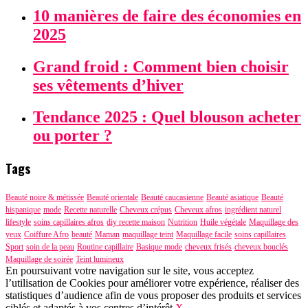
10 manières de faire des économies en
2025
Grand froid : Comment bien choisir
ses vêtements d’hiver
Tendance 2025 : Quel blouson acheter
ou porter ?
Tags
Beauté noire & métissée
Beauté orientale
Beauté caucasienne
Beauté asiatique
Beauté
hispanique
mode
Recette naturelle
Cheveux crépus
Cheveux afros
ingrédient naturel
lifestyle
soins capillaires afros
diy recette maison
Nutrition
Huile végétale
Maquillage des
yeux
Coiffure Afro
beauté
Maman
maquillage teint
Maquillage facile
soins capillaires
Sport
soin de la peau
Routine capillaire
Basique mode
cheveux frisés
cheveux bouclés
Maquillage de soirée
Teint lumineux
En poursuivant votre navigation sur le site, vous acceptez
l’utilisation de Cookies pour améliorer votre expérience, réaliser des
statistiques d’audience afin de vous proposer des produits et services
ciblés et adaptés à vos centres d’intérêt.
X