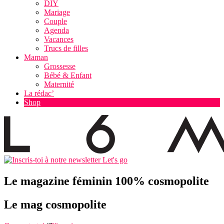
DIY
Mariage
Couple
Agenda
Vacances
Trucs de filles
Maman
Grossesse
Bébé & Enfant
Maternité
La rédac’
Shop
Let's go
Le magazine féminin 100% cosmopolite
Le mag cosmopolite