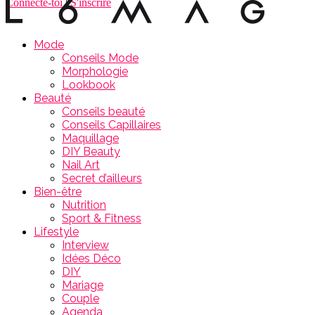
Connecte-toi
|
S'inscrire
Mode
Conseils Mode
Morphologie
Lookbook
Beauté
Conseils beauté
Conseils Capillaires
Maquillage
DIY Beauty
Nail Art
Secret d’ailleurs
Bien-être
Nutrition
Sport & Fitness
Lifestyle
Interview
Idées Déco
DIY
Mariage
Couple
Agenda