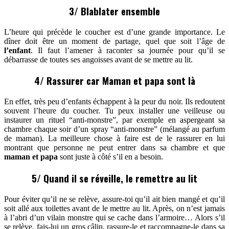
3/ Blablater ensemble
L’heure qui précède le coucher est d’une grande importance. Le
dîner doit être un moment de partage, quel que soit l’âge de
l’enfant
. Il faut l’amener à raconter sa journée pour qu’il se
débarrasse de toutes ses angoisses avant de se mettre au lit.
4/ Rassurer car Maman et papa sont là
En effet, très peu d’enfants échappent à la peur du noir. Ils redoutent
souvent l’heure du coucher. Tu peux installer une veilleuse ou
instaurer un rituel “anti-monstre”, par exemple en aspergeant sa
chambre chaque soir d’un spray “anti-monstre” (mélangé au parfum
de maman). La meilleure chose à faire est de le rassurer en lui
montrant que personne ne peut entrer dans sa chambre et que
maman et papa
sont juste à côté s’il en a besoin.
5/ Quand il se réveille, le remettre au lit
Pour éviter qu’il ne se relève, assure-toi qu’il ait bien mangé et qu’il
soit allé aux toilettes avant de le mettre au lit. Après, on n’est jamais
à l’abri d’un vilain monstre qui se cache dans l’armoire… Alors s’il
se relève, fais-lui un gros câlin, rassure-le et raccompagne-le dans sa