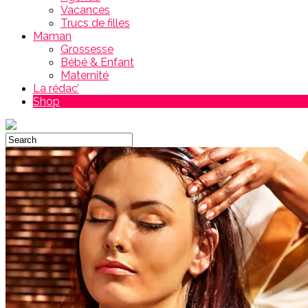
Vacances
Trucs de filles
Maman
Grossesse
Bébé & Enfant
Maternité
La rédac’
Shop