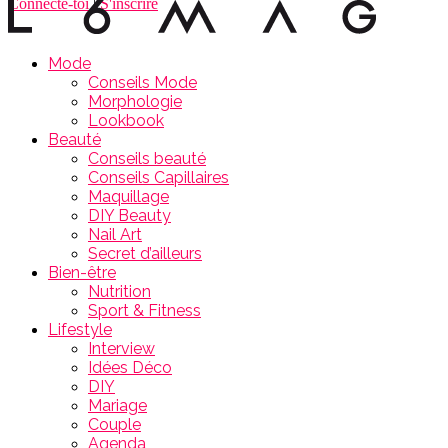
Connecte-toi
|
S'inscrire
Mode
Conseils Mode
Morphologie
Lookbook
Beauté
Conseils beauté
Conseils Capillaires
Maquillage
DIY Beauty
Nail Art
Secret d’ailleurs
Bien-être
Nutrition
Sport & Fitness
Lifestyle
Interview
Idées Déco
DIY
Mariage
Couple
Agenda