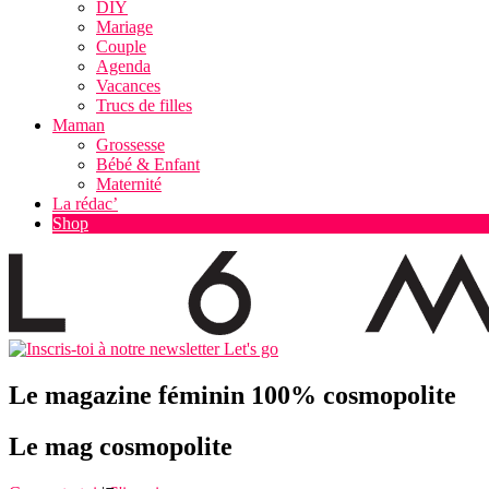
DIY
Mariage
Couple
Agenda
Vacances
Trucs de filles
Maman
Grossesse
Bébé & Enfant
Maternité
La rédac’
Shop
Let's go
Le magazine féminin 100% cosmopolite
Le mag cosmopolite